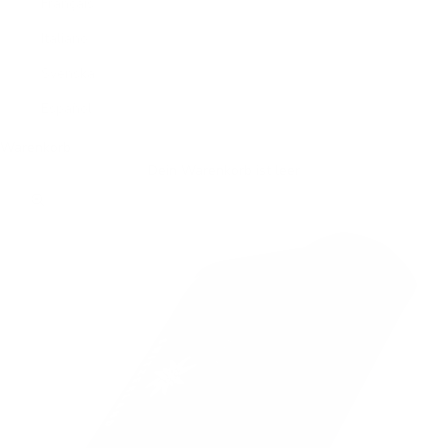
Français
Italiano
Svenska
Español
Warenkorb
Dein Warenkorb ist leer
Bild vergrößern