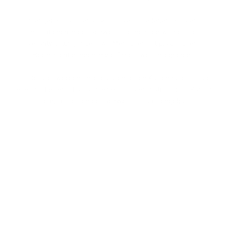
In enger Zusammenarbeit mit verschiedenen sozialen
Institutionen in der Schweiz übernehmen wir soziale
Verantwortung, indem wir Menschen mit psychischen
Beeinträchtigungen in die Arbeitswelt integrieren.
Zum Beispiel werden unsere patentierten Kartenhalter mit viel
Liebe und Leidenschaft von einer sozialen Institution im Kanton
Luzern, im Herzen der Schweiz, zusammengebaut.