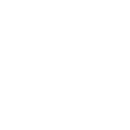
Für Ihre Sicherheit
RFID-Schutz für bis zu 8 Karten
Unser einzigartiger Kartenhalter, entworfen und gefertigt in der
Schweiz, ist in all unseren Portemonnaies integriert. Er bietet
RFID-Schutz für bis zu 8 Karten und sorgt damit für Ihre
Sicherheit.
Unser patentierter Mechanismus sorgt für eine bequeme
Kartenausgabe. Er wird durch ein goldenes, eloxiertes
Aluminiumgehäuse geschützt, das eine minimalistische
Designsprache und eine sorgfältig gebürstete Oberfläche
aufweist.
Eine wunderschöne Lasergravur mit dem Edelweiss und
„Switzerland“ betont nicht nur die Herkunft von James Dixon,
sondern krönt diesen Premium-Kartenhalter auf besondere