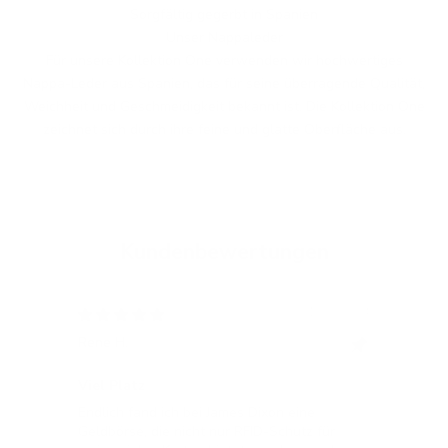
Sorgfältig gegerbt in Spanien
Unser Nappaleder
Für unsere Kollektion One verwenden wir hochwertiges
Nappa-Leder aus Spanien, das für seine überragende Qualität,
Weichheit und Geschmeidigkeit bekannt ist. Die Kollektion One
zeichnet sich durch ihre feine und glatte Oberfläche aus.
Kundenbewertungen
12/05/2024
Rene H.
Bea
Swit
Viel Platz
All
Endlich fand ich bei James Dixon eine
All
Geldbörse, die nicht nur RFID-Schutz für