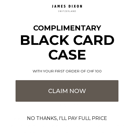
COMPLIMENTARY
BLACK CARD
CASE
WITH YOUR FIRST ORDER OF CHF 100
CLAIM NOW
Unvergleichlich
Swiss made
NO THANKS, I'LL PAY FULL PRICE
Unsere Portemonnaies tragen stolz das Label SWISS MADE, da
sie überwiegend von Lieferanten und Verarbeitern aus sieben
verschiedenen Kantonen in der Schweiz produziert werden.