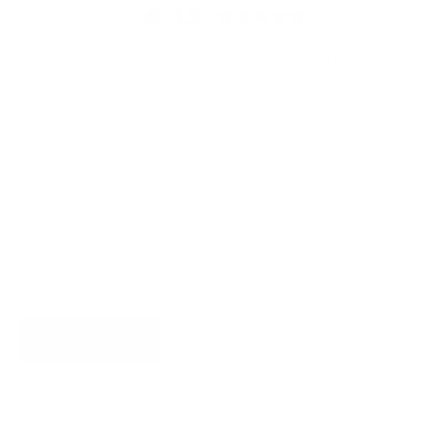
4.9
Customers rate us 4.9/5 based on 368 reviews.
Newsletter
Abonnieren Sie Updates, Zugang zu exklusiven Angeboten und
mehr.
ABONNIEREN
Über James Dixon