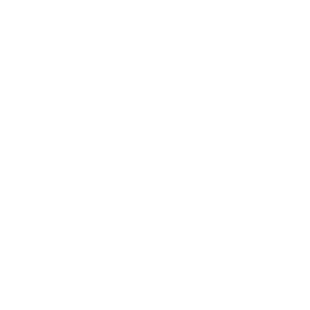
Über uns
Finde ein Geschäft
Lederarten
Verantwortung
Händler werden
Karriere
Beliebte Seiten
Neuheiten
Portemonnaies
Eyewear
Kartenhalter
Zubehör
Firmengeschenke