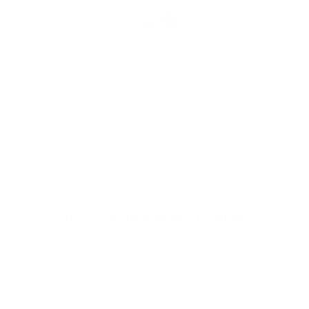
KOSTENLOSER VERSAND
Wir bieten kostenlosen weltweiten Versand und attraktive Preise für
Expresslieferungsoptionen an.
Gehe zu Element 1
Gehe zu Element 2
Gehe zu Element 3
Kürzlich angesehene Produkte