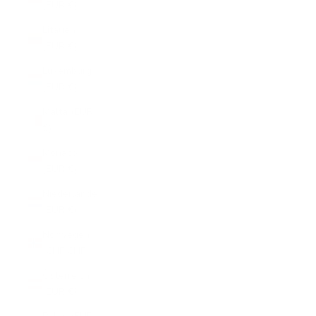
(EUR €)
Litauen
(EUR €)
Luxemburg
(EUR €)
Malta (EUR
€)
Monaco
(EUR €)
Niederlande
(EUR €)
Norwegen
(CHF CHF)
Österreich
(EUR €)