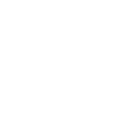
Tschechien
(EUR €)
Ungarn
(EUR €)
Vereinigte
Staaten
(USD $)
Vereinigtes
Königreich
(GBP £)
Zypern
(EUR €)
Deutsch
Sprache
English
Deutsch