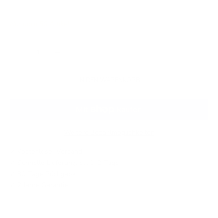
Nur noch 50 Artikel
Anzahl verringern
Anzahl erhöhen
IN DEN WARENKORB
Weitere Bezahlmöglichkeiten
✓ Kostenloser Versand
✓ Schnelle Lieferung: ca. 1–2 Tage
✓ 30 Tage Rückgabe
✓ 2 Jahre Garantie