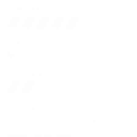
Farbe:
Black Gold
All Black
Black Gold
Black Gold
Black Silver
Black Gold
Münzfach:
Ja
Ja
Verschluss:
Lasche
Druckknopf
Lasche
Kollektion:
One
One
Classic
Racing
Raw
Grace
Caviar
Nappaleder · Neutrales Aussehen