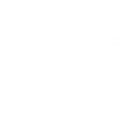
SKU: JD0432
Angebot
CHF 149.00
inkl. MwSt.
Kostenloser Versand
.
Switzerland-Prägung und Gravur
RFID-Blockierung für bis zu 8 Karten
Praktisches integriertes Münzfach
Lasche zum einfachen Öffnen
Hochwertiges Nappaleder aus Spanien
Patentierte Schweizer Ingenieurskunst
2 Jahre Garantie
SWISS MADE
Alles, was du brauchst, an einem Ort. Bestelle jetzt das
beliebte Portemonnaie!