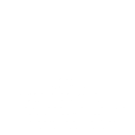
Kleingeld
Integriertes Münzfach
Obwohl viele Menschen heute bargeldlos bezahlen, kommt
man dennoch mit Münzen in Kontakt. Wo soll man sie
verstauen? Wir haben eine praktische und zugleich stilvolle
Lösung entworfen: Ein kleines Münzfach, elegant in das
hochwertige Lederetui integriert. Münzen? Mit diesem
nützlichen Portemonnaie kein Problem mehr.