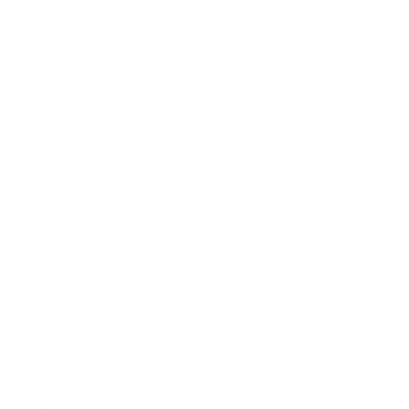
Frankreich
(EUR €)
Griechenland
(EUR €)
Irland (EUR
€)
Italien
(EUR €)
Japan (CHF
CHF)
Kanada
(CHF CHF)
Kroatien
(EUR €)
Lettland