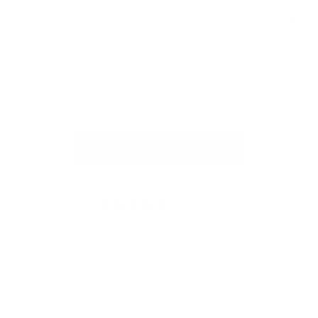
meine vielen Karten bietet, sondern auch
stilvoll und praktisch ist! Vielen Dank, auch
für die blitzschnelle Lieferung!
Vollständige Bewertung
Vol
Mehr Bewertungen lesen
4.91 von 5
Basierend auf 336 Bewertungen