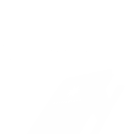
Français
Italiano
Svenska
Español
Warenkorb
Dein Warenkorb ist leer
Bild vergrößern