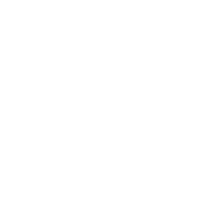
Kartenhalter
Zubehör
Firmengeschenke
Sale
Rechtliches
Versandbedingungen
Widerrufsbelehrung & Widerrufsformular
Datenschutzerklärung für Kunden aus EU-Mitgliedstaaten
Datenschutzerklärung für Kunden aus Nicht-EU-Staaten
Cooke Einstellungen
Allgemeine Geschäftsbedingungen
Impressum
Kontaktinformationen