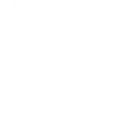
Schweiz
(CHF CHF)
Land
Australien
(CHF CHF)
Belgien
(EUR €)
Bulgarien
(EUR €)
Dänemark
(EUR €)
Deutschland
(EUR €)
Estland
(EUR €)
Finnland
(EUR €)