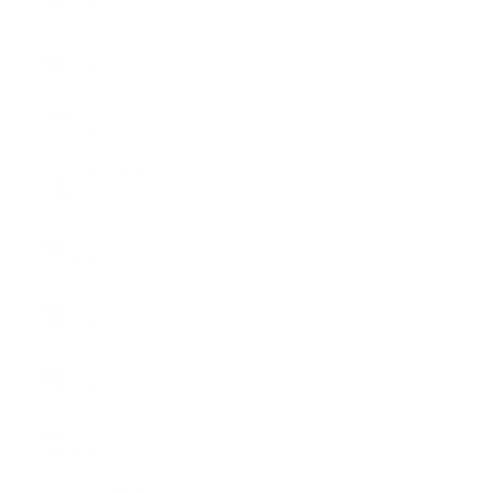
(EUR €)
Litauen
(EUR €)
Luxemburg
(EUR €)
Malta (EUR
€)
Monaco
(EUR €)
Niederlande
(EUR €)
Norwegen
(CHF CHF)
Österreich
(EUR €)