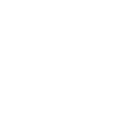
Frankreich
(EUR €)
Griechenland
(EUR €)
Irland (EUR
€)
Italien
(EUR €)
Japan (CHF
CHF)
Kanada
(CHF CHF)
Kroatien
(EUR €)
Lettland