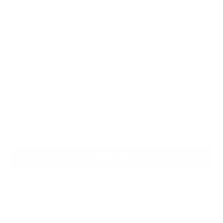
Raw
Grace
Caviar
Nappaleder · Neutrales Aussehen
86 auf Lager
Anzahl verringern
Anzahl erhöhen
IN DEN WARENKORB
Weitere Bezahlmöglichkeiten
✓ Kostenloser Versand
✓ Schnelle Lieferung: ca. 1–2 Tage
✓ 30 Tage Rückgabe