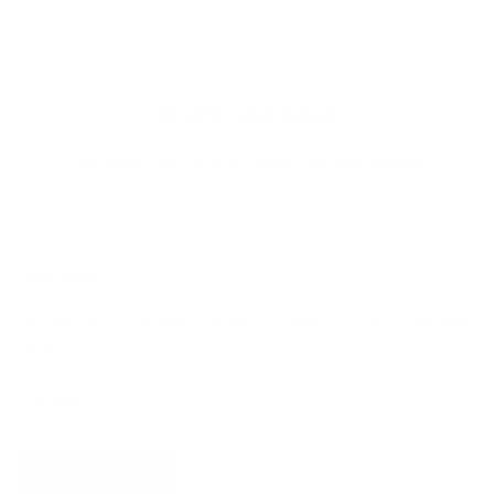
4.9
Customers rate us 4.9/5 based on 368 reviews.
Newsletter
Abonnieren Sie Updates, Zugang zu exklusiven Angeboten und
mehr.
ABONNIEREN