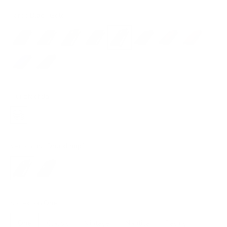
Farbe:
Black Gold
All Black
Black Gold
Black Gold
Black Silver
Black Gold
Dunkelbraun
Braun
Hellbraun
Blau
Grün
Münzfach:
Ja
Ja
Verschluss:
Druckknopf
Druckknopf
Lasche
Kollektion:
One
One
Classic
Vintage
Nautica
Racing