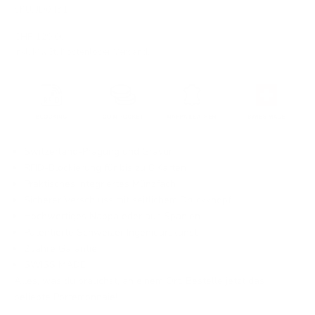
SKU: JD0431
Angebot
CHF 129.00
inkl. MwSt.
Kostenloser Versand
.
Switzerland-Prägung und Gravur
RFID-Blockierung für bis zu 8 Karten
Praktisches integriertes Münzfach
Sicherer Verschluss mit seitlichem Druckknopf
Hochwertiges Nappaleder aus Spanien
Patentierte Schweizer Ingenieurskunst
2 Jahre Garantie
SWISS MADE
Alles, was du brauchst, an einem Ort. Bestelle jetzt das
beliebte Portemonnaie!