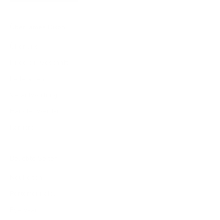
Über James Dixon
Über uns
Finde ein Geschäft
Lederarten
Verantwortung
Händler werden
Karriere
Beliebte Seiten
Neuheiten
Portemonnaies
Eyewear