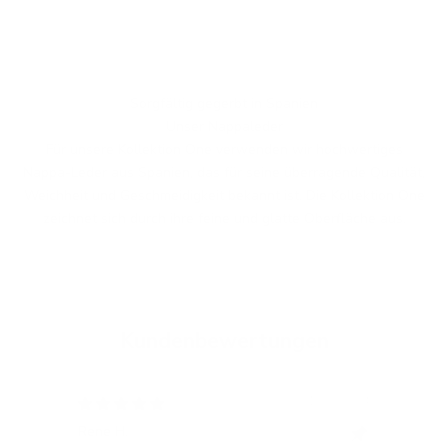
Sorgfältig gegerbt in Spanien
Unser Nappaleder
Für unsere Kollektion One verwenden wir hochwertiges
Nappa-Leder aus Spanien, das für seine überragende Qualität,
Weichheit und Geschmeidigkeit bekannt ist. Die Kollektion One
zeichnet sich durch ihre feine und glatte Oberfläche aus.
Kundenbewertungen
12/05/2024
Rene H.
Bea