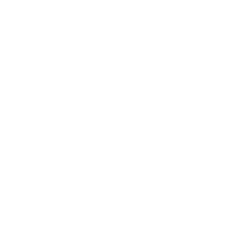
Kleingeld
Integriertes Münzfach
Obwohl viele Menschen heute bargeldlos bezahlen, kommt
man dennoch mit Münzen in Kontakt. Wo soll man sie
verstauen? Wir haben eine praktische und zugleich stilvolle