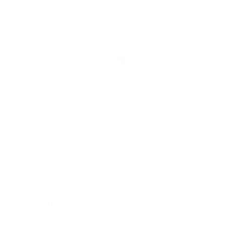
KOSTENLOSER VERSAND
Wir bieten kostenlosen weltweiten Versand und attraktive Preise für
Expresslieferungsoptionen an.
Gehe zu Element 1
Gehe zu Element 2
Gehe zu Element 3
Kürzlich angesehene Produkte