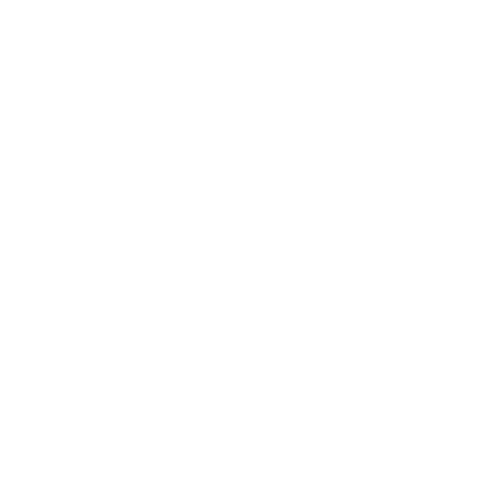
Für Ihre Sicherheit
RFID-Schutz für bis zu 8 Karten
Unser einzigartiger Kartenhalter, entworfen und gefertigt in der
Schweiz, ist in all unseren Portemonnaies integriert. Er bietet
RFID-Schutz für bis zu 8 Karten und sorgt damit für Ihre
Sicherheit.
Unser patentierter Mechanismus sorgt für eine bequeme
Kartenausgabe. Er wird durch ein goldenes, eloxiertes
Aluminiumgehäuse geschützt, das eine minimalistische
Designsprache und eine sorgfältig gebürstete Oberfläche
aufweist.