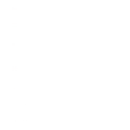
Tschechien
(EUR €)
Ungarn
(EUR €)
Vereinigte
Staaten
(USD $)
Vereinigtes
Königreich
(GBP £)
Zypern
(EUR €)
Deutsch
Sprache
English
Deutsch