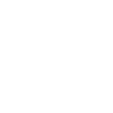
Lösung entworfen: Ein kleines Münzfach, elegant in das
hochwertige Lederetui integriert. Münzen? Mit diesem
nützlichen Portemonnaie kein Problem mehr.