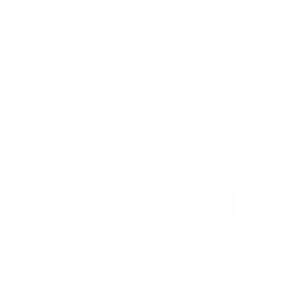
Swit
Viel Platz
All
Endlich fand ich bei James Dixon eine
All
Geldbörse, die nicht nur RFID-Schutz für
meine vielen Karten bietet, sondern auch
stilvoll und praktisch ist! Vielen Dank, auch
für die blitzschnelle Lieferung!
Vollständige Bewertung
Vol
Mehr Bewertungen lesen
4.91 von 5
Basierend auf 336 Bewertungen