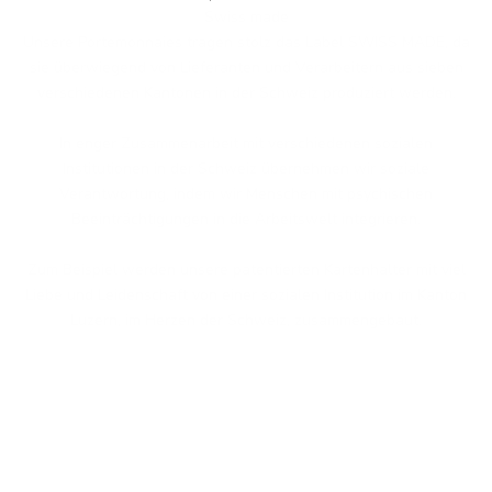
Swiss made
Unsere Portemonnaies tragen stolz das Label SWISS MADE, da
sie überwiegend von Lieferanten und Verarbeitern aus sieben
verschiedenen Kantonen in der Schweiz produziert werden.
In enger Zusammenarbeit mit verschiedenen sozialen
Institutionen in der Schweiz übernehmen wir soziale
Verantwortung, indem wir Menschen mit psychischen
Beeinträchtigungen in die Arbeitswelt integrieren.
Zum Beispiel werden unsere patentierten Kartenhalter mit viel
Liebe und Leidenschaft von einer sozialen Institution im Kanton
Luzern, im Herzen der Schweiz, zusammengebaut.