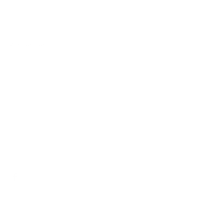
Geistiges Eigentum
Kundendienst
Kontaktieren Sie uns
Rücksendungen
Bewertungen
Bedienungsanleitungen
Garantie
Withdrawal
© 2026 - James Dixon
- All rights reserved