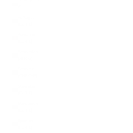
Polen (EUR
€)
Portugal
(EUR €)
Rumänien
(EUR €)
Schweden
(SEK kr)
Schweiz
(CHF CHF)
Slowakei
(EUR €)
Slowenien
(EUR €)
Spanien
(EUR €)