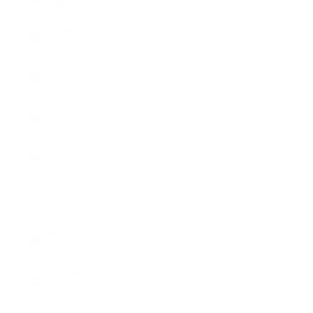
(EUR €)
Litauen
(EUR €)
Luxemburg
(EUR €)
Malta (EUR
€)
Monaco
(EUR €)
Niederlande
(EUR €)
Norwegen
(CHF CHF)
Österreich
(EUR €)