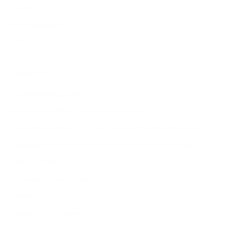
Zubehör
Firmengeschenke
Sale
Rechtliches
Versandbedingungen
Widerrufsbelehrung & Widerrufsformular
Datenschutzerklärung für Kunden aus EU-Mitgliedstaaten
Datenschutzerklärung für Kunden aus Nicht-EU-Staaten
Cooke Einstellungen
Allgemeine Geschäftsbedingungen
Impressum
Kontaktinformationen
Geistiges Eigentum