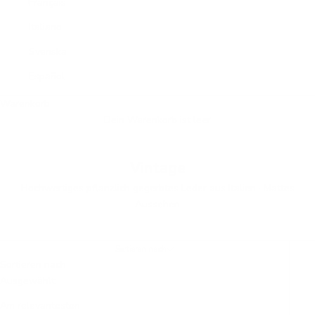
Français
Italiano
Svenska
Español
Warenkorb
Dein Warenkorb ist leer
Vintage
Hochwertiges pflanzlich gegerbtes Leder aus Italien
· Mattes
Aussehen
Sortieren nach
Sortieren nach
Ausgewählt
Am relevantesten