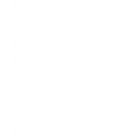
Schweiz
(CHF CHF)
Land
Australien
(CHF CHF)
Belgien
(EUR €)
Bulgarien
(EUR €)
Dänemark
(EUR €)
Deutschland
(EUR €)
Estland
(EUR €)
Finnland
(EUR €)