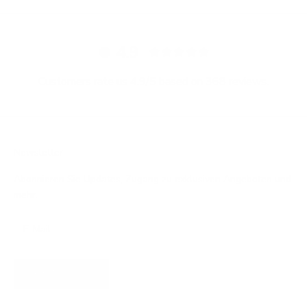
4.9
Customers rate us 4.9/5 based on 368 reviews.
Newsletter
Abonnieren Sie Updates, Zugang zu exklusiven Angeboten und
mehr.
ABONNIEREN