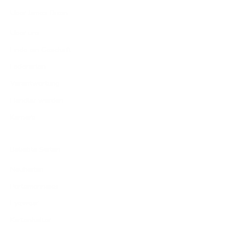
Über James Dixon
Über uns
Finde ein Geschäft
Lederarten
Verantwortung
Händler werden
Karriere
Beliebte Seiten
Neuheiten
Portemonnaies
Eyewear
Kartenhalter