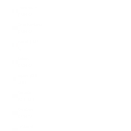
Frankreich
(EUR €)
Griechenland
(EUR €)
Irland (EUR
€)
Italien
(EUR €)
Japan (CHF
CHF)
Kanada
(CHF CHF)
Kroatien
(EUR €)
Lettland