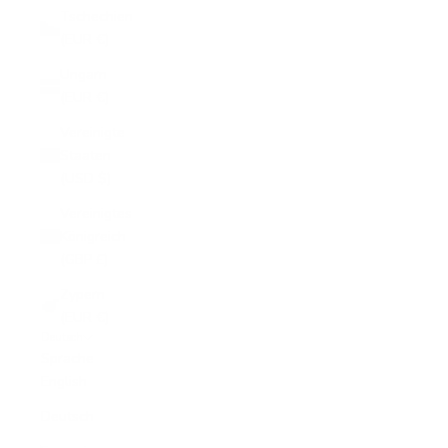
Tschechien
(EUR €)
Ungarn
(EUR €)
Vereinigte
Staaten
(USD $)
Vereinigtes
Königreich
(GBP £)
Zypern
(EUR €)
Deutsch
Sprache
English
Deutsch