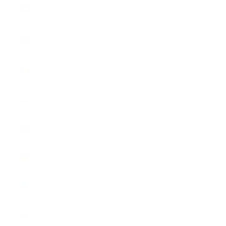
Schweiz
(CHF CHF)
Land
Australien
(CHF CHF)
Belgien
(EUR €)
Bulgarien
(EUR €)
Dänemark
(EUR €)
Deutschland
(EUR €)
Estland
(EUR €)
Finnland
(EUR €)