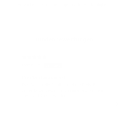
Entwickelt für Leistung – gebaut für Beständigkeit.
Kundenbewertungen
05/07/2025
Dominik M.
And
Preis/Leistung perfekt!
Top
Das Design, die Qualität und der Preis. Bei
Jam
James Dixon bekomme ich immer etwas mehr
hoh
fürs Geld. Gerne wieder!
füge
bin 