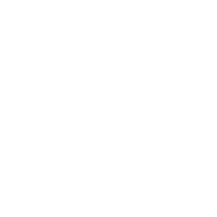
Versandbedingungen
Widerrufsbelehrung & Widerrufsformular
Datenschutzerklärung für Kunden aus EU-Mitgliedstaaten
Datenschutzerklärung für Kunden aus Nicht-EU-Staaten
Cooke Einstellungen
Allgemeine Geschäftsbedingungen
Impressum
Kontaktinformationen
Geistiges Eigentum
Kundendienst
Kontaktieren Sie uns
Rücksendungen
Bewertungen