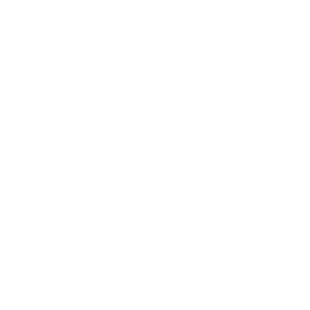
Ikonische quadratische Rahmenform
Hochwertiges Acetat
Handgefertigt für Präzision und Langlebigkeit
Sattelsteg mit integrierten Nasenpads
Verstärktes 7-Gelenk-Scharnier aus Cupronickel
Robuste, bruchfeste Nylon-Gläser, Filterkategorie 3
UV400-Schutz blockiert 100 % der UVA-/UVB-Strahlen
Hochwertiges Etui und Reinigungstuch
2 Jahre Garantie
Bestellen Sie jetzt die beliebte Sonnenbrille!
Farbe:
Gestreift/Braun
Schwarz/Grau
Lila/Grau
Gestreift/Braun
Havanna/Braun