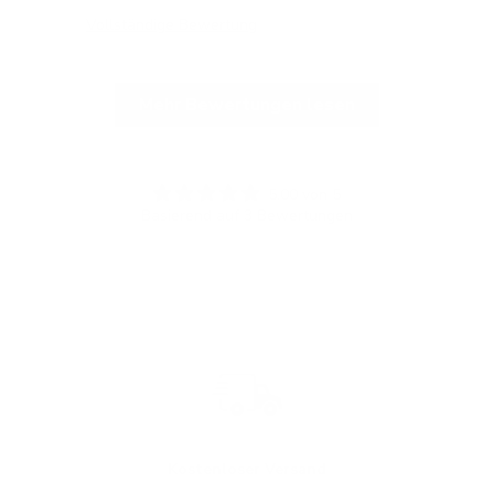
Vollständige Bewertung
Vol
Mehr Bewertungen lesen
5.00 von 5
Basierend auf 3 Bewertungen
Kostenloser Versand