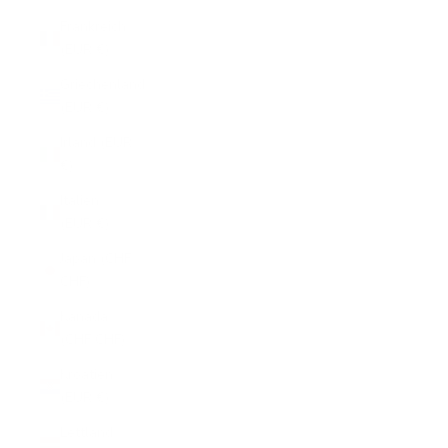
Frankreich
(EUR €)
Griechenland
(EUR €)
Irland (EUR
€)
Italien
(EUR €)
Japan (CHF
CHF)
Kanada
(CHF CHF)
Kroatien
(EUR €)
Lettland