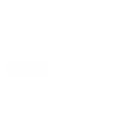
Newsletter
Abonnieren Sie Updates, Zugang zu exklusiven Angeboten und
mehr.
ABONNIEREN
Über James Dixon
Über uns
Finde ein Geschäft
Lederarten
Verantwortung