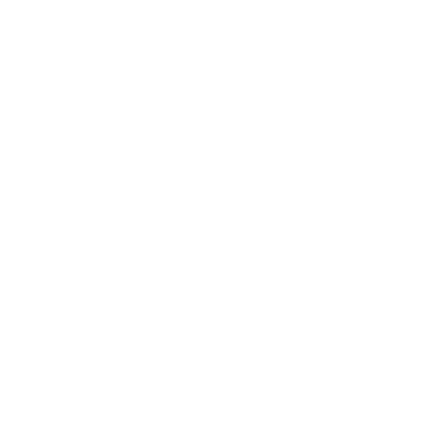
Technisch vollendete Eleganz mit TRO-Nylonlinsen
Gemacht, um zu bestehen. Gestylt, um zu beeindrucken.
Klassische Silhouetten, feine Details und langlebige
Materialien. Unsere TRO-Nylonlinsen sind ebenso
widerstandsfähig wie leicht – bereit, den Alltag mit stiller
Souveränität zu meistern. Denn wahrer Stil ist zeitlos – genau
wie Qualität.