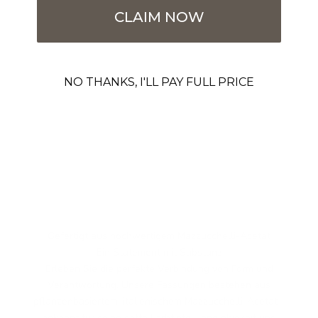
CLAIM NOW
NO THANKS, I'LL PAY FULL PRICE
Gefertigt aus hochwertigem Mazzucchelli-Acetat
Ein Statement mit Substanz
Erleben Sie die perfekte Verbindung von Form und
Verantwortung. Unsere Fassungen bestehen aus
pflanzenbasiertem, italienischem Mazzucchelli-Acetat –
bekannt für seine satte Farbtiefe, Langlebigkeit und