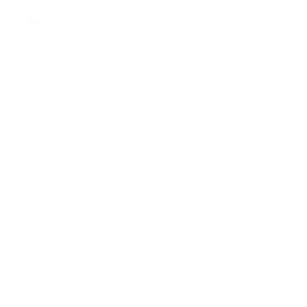
Tschechien
(EUR €)
Ungarn
(EUR €)
Vereinigte
Staaten
(USD $)
Vereinigtes
Königreich
(GBP £)
Zypern
(EUR €)
Deutsch
Sprache
English
Deutsch