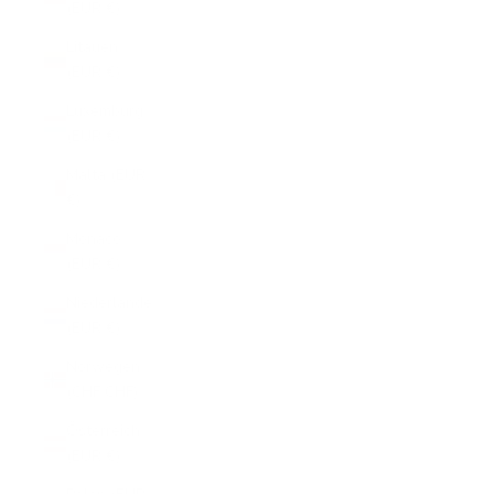
(EUR €)
Litauen
(EUR €)
Luxemburg
(EUR €)
Malta (EUR
€)
Monaco
(EUR €)
Niederlande
(EUR €)
Norwegen
(CHF CHF)
Österreich
(EUR €)