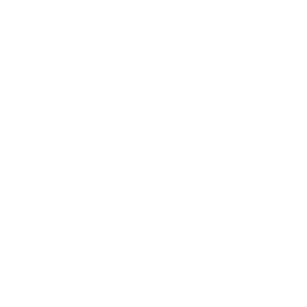
Händler werden
Karriere
Beliebte Seiten
Neuheiten
Portemonnaies
Eyewear
Kartenhalter
Zubehör
Firmengeschenke
Sale
Rechtliches