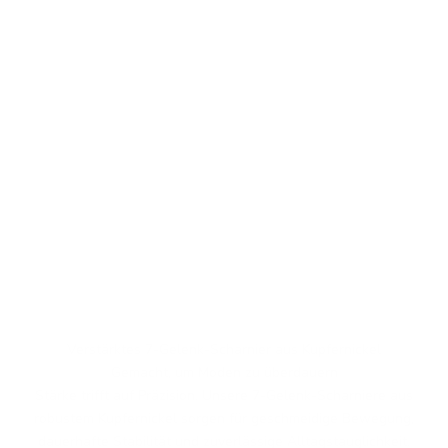
Verstärktes 7-Gelenk-Scharnier aus Kupfernickel
Gemacht, um Moden zu überdauern
Stärke trifft auf Präzision. Unsere 7-Gelenk-Scharniere aus
robustem Kupfernickel sorgen für geschmeidige Bewegung,
dauerhafte Stabilität und zuverlässige Alltagstauglichkeit.