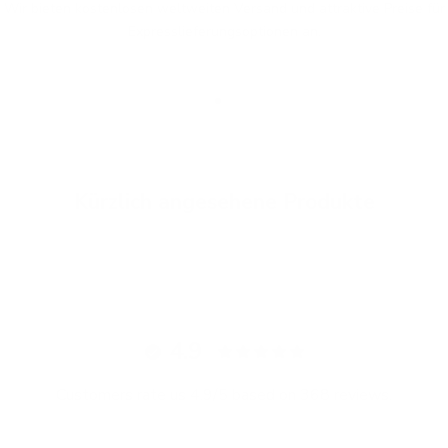
Wir bieten kostenlosen weltweiten Versand und attraktive Preise für
Expresslieferungsoptionen an.
Gehe zu Element 1
Gehe zu Element 2
Gehe zu Element 3
Kürzlich angesehene Produkte
4.9
Customers rate us 4.9/5 based on 368 reviews.