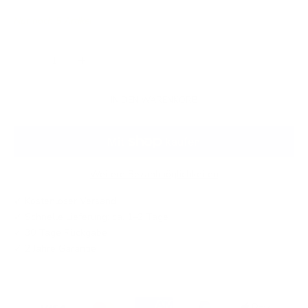
Nur noch 5 Artikel
Anzahl verringern
Anzahl erhöhen
IN DEN WARENKORB
Weitere Bezahlmöglichkeiten
✓ Kostenloser Versand
✓ Schnelle Lieferung: ca. 1–2 Tage
✓ 30 Tage Rückgabe
✓ 2 Jahre Garantie