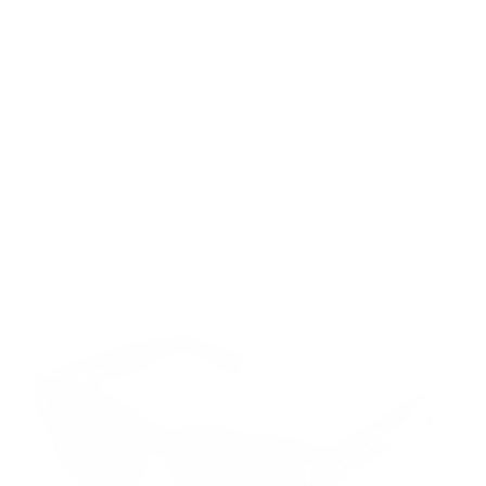
Français
Italiano
Svenska
Español
Warenkorb
Dein Warenkorb ist leer
Bild vergrößern