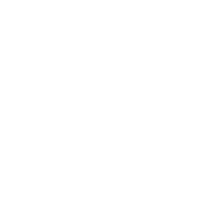
Datenschutzerklärung für Kunden aus Nicht-EU-Staaten
Cooke Einstellungen
Allgemeine Geschäftsbedingungen
Impressum
Kontaktinformationen
Geistiges Eigentum
Kundendienst
Kontaktieren Sie uns
Rücksendungen
Bewertungen
Bedienungsanleitungen
Garantie
Withdrawal