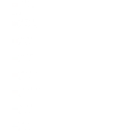
Schweiz
(CHF CHF)
Land
Australien
(CHF CHF)
Belgien
(EUR €)
Bulgarien
(EUR €)
Dänemark
(EUR €)
Deutschland
(EUR €)
Estland
(EUR €)
Finnland
(EUR €)