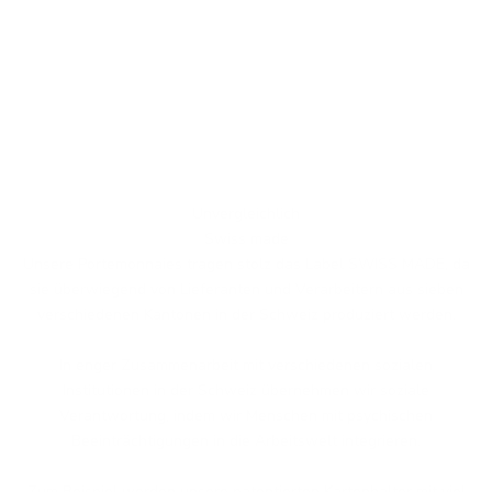
Unvergleichlich
Swiss made
Unsere Portemonnaies tragen stolz das Label SWISS MADE, da
sie überwiegend von Lieferanten und Verarbeitern aus sieben
verschiedenen Kantonen in der Schweiz produziert werden.
In enger Zusammenarbeit mit verschiedenen sozialen
Institutionen in der Schweiz übernehmen wir soziale
Verantwortung, indem wir Menschen mit psychischen
Beeinträchtigungen in die Arbeitswelt integrieren.
Zum Beispiel werden unsere patentierten Kartenhalter mit viel