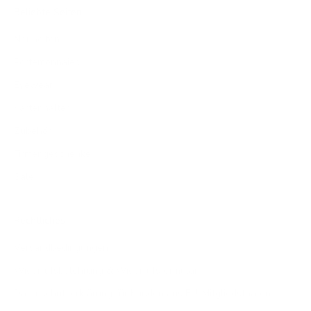
Beliebte Seiten
Neuheiten
Portemonnaies
Eyewear
Kartenhalter
Zubehör
Firmengeschenke
Sale
Rechtliches
Versandbedingungen
Widerrufsbelehrung & Widerrufsformular
Datenschutzerklärung für Kunden aus EU-Mitgliedstaaten