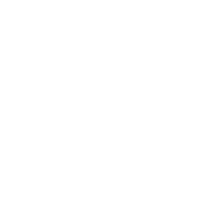
4.91 von 5
Basierend auf 336 Bewertungen
KOSTENLOSER VERSAND
Wir bieten kostenlosen weltweiten Versand und attraktive Preise für
Expresslieferungsoptionen an.