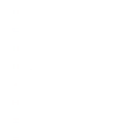
Frankreich
(EUR €)
Griechenland
(EUR €)
Irland (EUR
€)
Italien
(EUR €)
Japan (CHF
CHF)
Kanada
(CHF CHF)
Kroatien
(EUR €)
Lettland