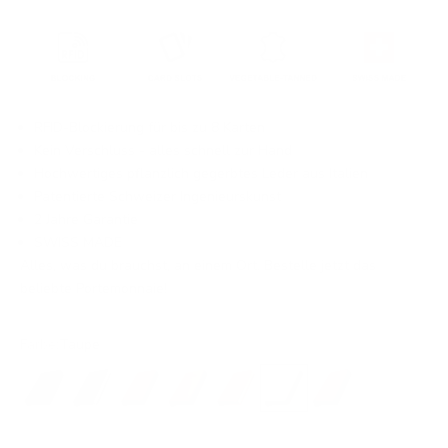
RFID-Blockierung für bis zu 8 Karten
Kein Verschluss - alles schnell zur Hand
Hochwertiges pflanzlich gegerbtes Leder aus Italien
Patentierte Schweizer Ingenieurskunst
2 Jahre Garantie
SWISS MADE
Alles, was du brauchst, an einem Ort. Bestelle jetzt das
beliebte Portemonnaie!
Farbe:
Taupe
All Black
Black Silver
Cacao Brown
Havana Brown
Havana Brown Gold
Taupe
Rosewood Red