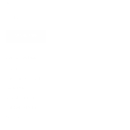
mehr.
ABONNIEREN
Über James Dixon
Über uns
Finde ein Geschäft
Lederarten
Verantwortung
Händler werden
Karriere