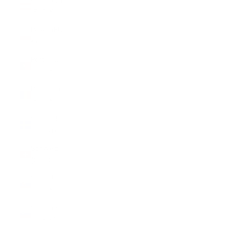
Österreich
(EUR €)
Polen (EUR
€)
Portugal
(EUR €)
Rumänien
(EUR €)
Schweden
(SEK kr)
Schweiz
(CHF CHF)
Slowakei
(EUR €)
Slowenien
(EUR €)