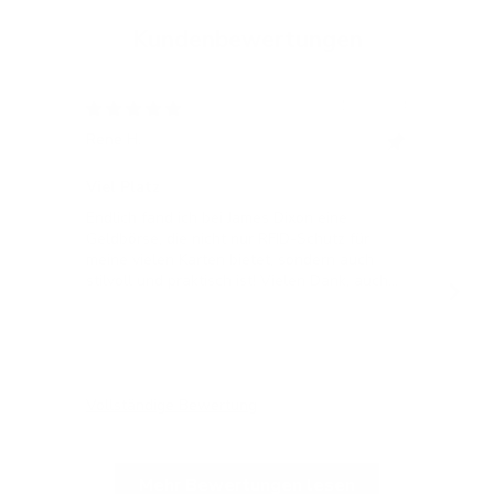
Kundenbewertungen
12/05/2024
Rene H.
Bea
Swit
Viel Platz
All
Endlich fand ich bei James Dixon eine
All
Geldbörse, die nicht nur RFID-Schutz für
meine vielen Karten bietet, sondern auch
stilvoll und praktisch ist! Vielen Dank, auch
für die blitzschnelle Lieferung!
Vollständige Bewertung
Vol
Mehr Bewertungen lesen