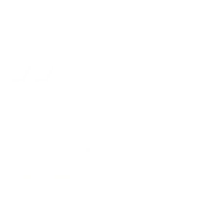
Münzfach:
Nein
Nein
Verschluss:
Ohne Verschluss
Ohne Verschluss
Druckknopf
Kollektion:
Grace
One
Vintage
Racing
Raw
Grace
Pflanzlich gegerbtes Leder · Feine Textur
Nur noch 13 Artikel
Anzahl verringern
Anzahl erhöhen