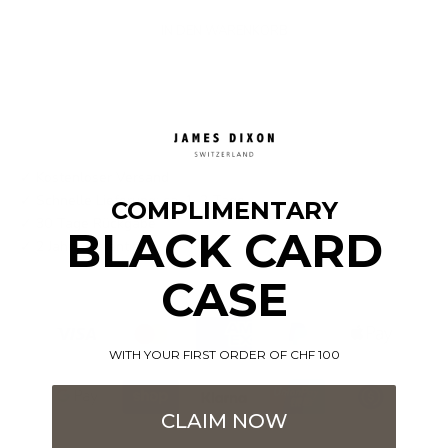
IN DEN WARENKORB
✓ Kostenloser Versand
✓ Schnelle Lieferung: ca. 1–2 Tage
COMPLIMENTARY
✓ 30 Tage Rückgabe
BLACK CARD
✓ 2 Jahre Garantie
CASE
WITH YOUR FIRST ORDER OF CHF 100
CLAIM NOW