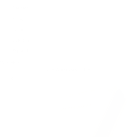
Deutsch
Français
Italiano
Svenska
Español
Warenkorb
Dein Warenkorb ist leer
Bild vergrößern