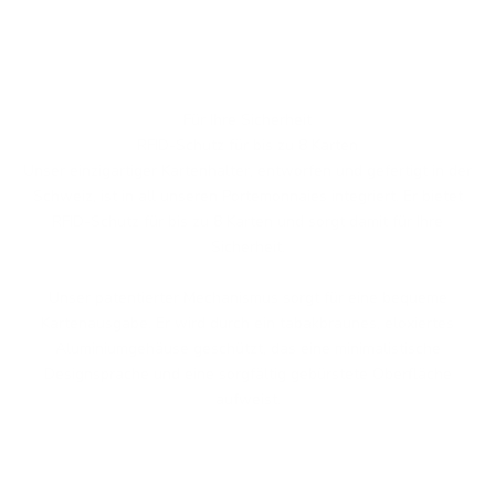
Für Ihre Sicherheit
RFID-Schutz für bis zu 8 Karten
Unser einzigartiger Kartenhalter, entworfen und gefertigt in der
Schweiz, ist in all unseren Portemonnaies integriert. Er bietet
RFID-Schutz für bis zu 8 Karten und sorgt damit für Ihre
Sicherheit.
Unser patentierter Mechanismus sorgt für eine bequeme
Kartenausgabe. Er wird durch ein tabakbraunes, eloxiertes
Aluminiumgehäuse geschützt, das eine minimalistische
Designsprache und eine sorgfältig gebürstete Oberfläche
aufweist.