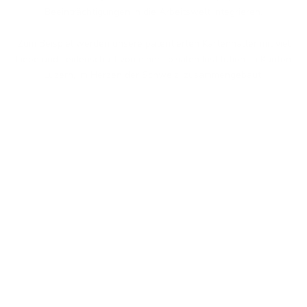
Beeinträchtigungen in die Arbeitswelt integrieren.
Zum Beispiel werden unsere patentierten Kartenhalter mit viel
Liebe und Leidenschaft von einer sozialen Institution im Kanton
Luzern, im Herzen der Schweiz, zusammengebaut.