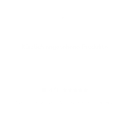
Gehe zu Element 1
Gehe zu Element 2
Gehe zu Element 3
Kürzlich angesehene Produkte
4.9
Customers rate us 4.9/5 based on 368 reviews.