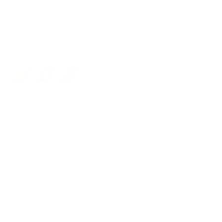
Münzfach:
Ja
Ja
Verschluss:
Lasche
Ohne Verschluss
Druckknopf
Lasche
Kollektion:
Vintage
One
Classic
Vintage
Racing
Raw
Grace
Caviar
Pflanzlich gegerbtes Leder · Matte Optik
Nur noch 9 Artikel