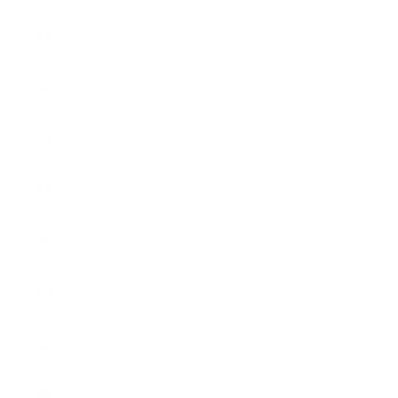
Frankreich
(EUR €)
Griechenland
(EUR €)
Irland (EUR
€)
Italien
(EUR €)
Japan (CHF
CHF)
Kanada
(CHF CHF)
Kroatien
(EUR €)
Lettland