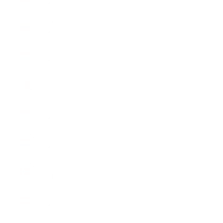
(EUR €)
Litauen
(EUR €)
Luxemburg
(EUR €)
Malta (EUR
€)
Monaco
(EUR €)
Niederlande
(EUR €)
Norwegen
(CHF CHF)
Österreich
(EUR €)