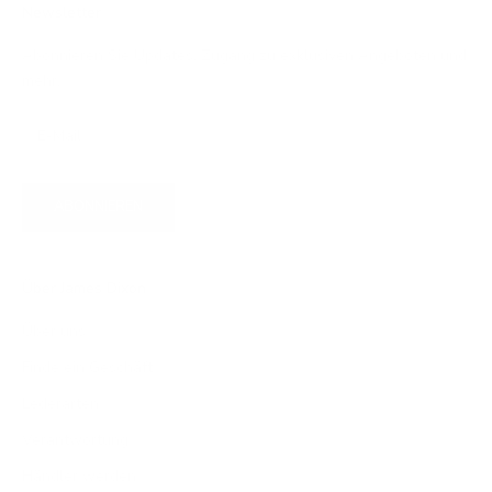
Newsletter
Abonnieren Sie Updates, Zugang zu exklusiven Angeboten und
mehr.
ABONNIEREN
Über James Dixon
Über uns
Finde ein Geschäft
Lederarten
Verantwortung
Händler werden