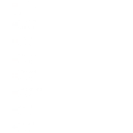
Schweiz
(CHF CHF)
Land
Australien
(CHF CHF)
Belgien
(EUR €)
Bulgarien
(EUR €)
Dänemark
(EUR €)
Deutschland
(EUR €)
Estland
(EUR €)
Finnland
(EUR €)