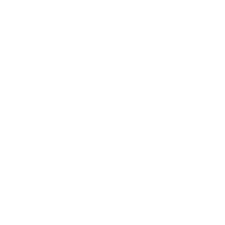
RFID-Blockierung für bis zu 8 Karten
Praktisches integriertes Münzfach
Lasche zum einfachen Öffnen
Hochwertiges pflanzlich gegerbtes Leder aus Italien
Patentierte Schweizer Ingenieurskunst
2 Jahre Garantie
SWISS MADE
Alles, was du brauchst, an einem Ort. Bestelle jetzt das
beliebte Portemonnaie!
Farbe:
Ochre
Cacao Brown
Ochre