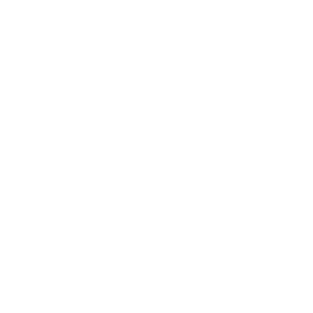
Widerrufsbelehrung & Widerrufsformular
Datenschutzerklärung für Kunden aus EU-Mitgliedstaaten
Datenschutzerklärung für Kunden aus Nicht-EU-Staaten
Cooke Einstellungen
Allgemeine Geschäftsbedingungen
Impressum
Kontaktinformationen
Geistiges Eigentum
Kundendienst
Kontaktieren Sie uns
Rücksendungen
Bewertungen
Bedienungsanleitungen