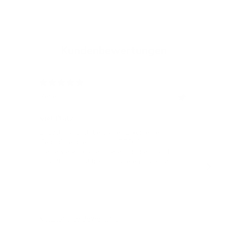
Kundenbewertungen
12/05/2024
Rene H.
Bea
Swit
Viel Platz
All
Endlich fand ich bei James Dixon eine
All
Geldbörse, die nicht nur RFID-Schutz für
meine vielen Karten bietet, sondern auch
stilvoll und praktisch ist! Vielen Dank, auch
für die blitzschnelle Lieferung!
Vollständige Bewertung
Vol