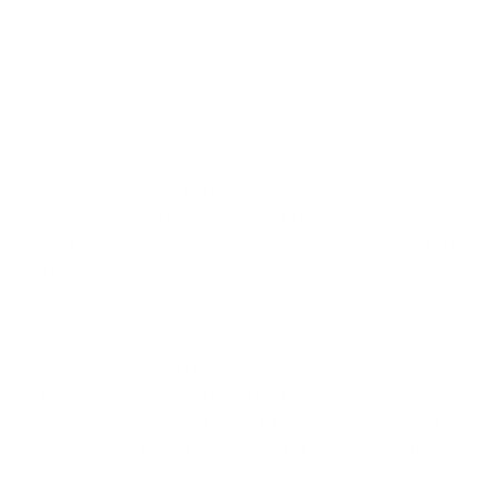
Für Ihre Sicherheit
RFID-Schutz für bis zu 8 Karten
Unser einzigartiger Kartenhalter, entworfen und gefertigt in der
Schweiz, ist in all unseren Portemonnaies integriert. Er bietet
RFID-Schutz für bis zu 8 Karten und sorgt damit für Ihre
Sicherheit.
Unser patentierter Mechanismus sorgt für eine bequeme
Kartenausgabe. Er wird durch ein tabakbraunes, eloxiertes
Aluminiumgehäuse geschützt, das eine minimalistische
Designsprache und eine sorgfältig gebürstete Oberfläche
aufweist.