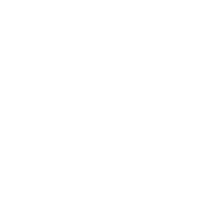
Tschechien
(EUR €)
Ungarn
(EUR €)
Vereinigte
Staaten
(USD $)
Vereinigtes
Königreich
(GBP £)
Zypern
(EUR €)
Deutsch
Sprache
English
Deutsch