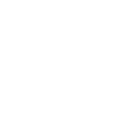
Karriere
Beliebte Seiten
Neuheiten
Portemonnaies
Eyewear
Kartenhalter
Zubehör
Firmengeschenke
Sale
Rechtliches
Versandbedingungen