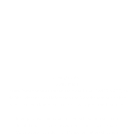
Unvergleichlich
Swiss made
Unsere Portemonnaies tragen stolz das Label SWISS MADE, da
sie überwiegend von Lieferanten und Verarbeitern aus sieben
verschiedenen Kantonen in der Schweiz produziert werden.
In enger Zusammenarbeit mit verschiedenen sozialen
Institutionen in der Schweiz übernehmen wir soziale
Verantwortung, indem wir Menschen mit psychischen