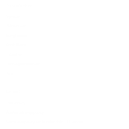
Populära sidor
Nyheter
Plånböcker
Sunglasses
Korthållare
Tillbehör
Företagspresenter
Rea
Juridiskt
Fraktpolicy
Återbetalningspolicy
Sekretesspolicy för kunder från EU-länder