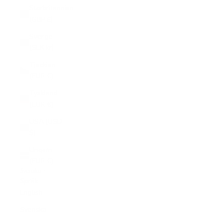
Storbritannien
(GBP £)
Sverige
(SEK kr)
Tjeckien
(EUR €)
Tyskland
(EUR €)
USA (USD
$)
Ungern
(EUR €)
Svenska
Språk
English
Svenska