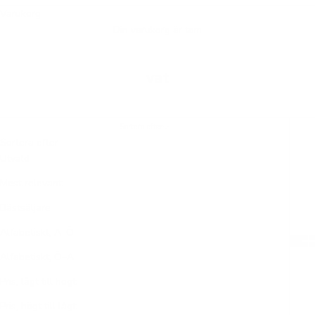
Varukorg
Din varukorg är tom
vat
Sortera efter
Sortera efter
Utvald
Mest relevant
Bästsäljare
Alfabetiskt, A–Ö
Alfabetiskt, Ö–A
Pris, lågt till högt
Pris, högt till lågt