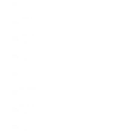
Österrike
(EUR €)
Polen (EUR
€)
Portugal
(EUR €)
Rumänien
(EUR €)
Schweiz
(CHF CHF)
Slovakien
(EUR €)
Slovenien
(EUR €)
Spanien
(EUR €)