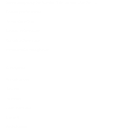
Sekretesspolicy för kunder från länder utanför EU
Cookie preferences
Användarvillkor
Juridisk information
Kontaktinformation
Immateriella rättigheter
Kundtjänst
Kontakta oss
Returer
Reviews
User manuals
Garanti
Withdrawal