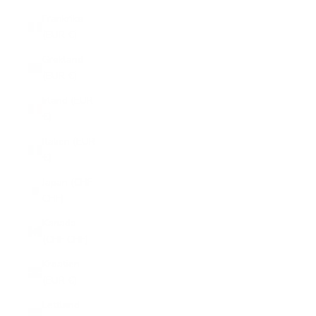
Frankrike
(EUR €)
Grekland
(EUR €)
Irland (EUR
€)
Italien (EUR
€)
Japan (CHF
CHF)
Kanada
(CHF CHF)
Kroatien
(EUR €)
Lettland