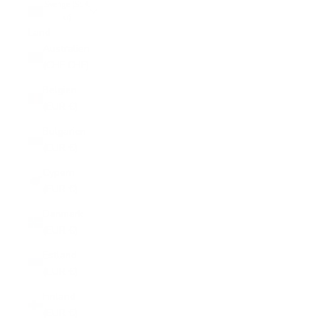
Sverige (SEK
kr)
Land
Australien
(CHF CHF)
Belgien
(EUR €)
Bulgarien
(EUR €)
Cypern
(EUR €)
Danmark
(EUR €)
Estland
(EUR €)
Finland
(EUR €)