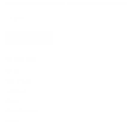
Prenumerera för uppdateringar, exklusiva erbjudanden och mer.
PRENUMERERA
Om James Dixon
Om oss
Hitta en butik
Lädertyper
Ansvar
Bli återförsäljare
Karriär