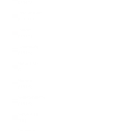
(EUR €)
Liechtenstein
(CHF CHF)
Litauen
(EUR €)
Luxemburg
(EUR €)
Malta (EUR
€)
Monaco
(EUR €)
Nederländerna
(EUR €)
Norge (CHF
CHF)