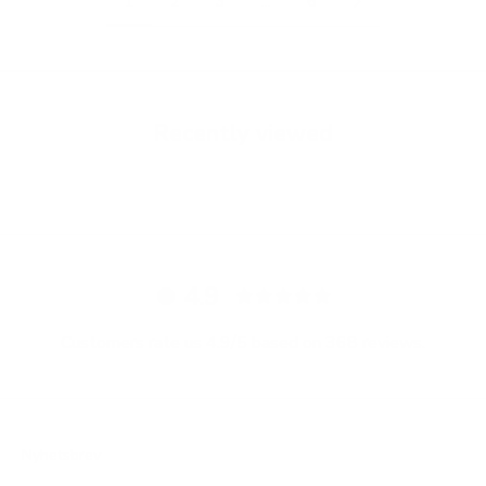
1
2
3
…
6
Recently viewed
4.9
Customers rate us 4.9/5 based on 368 reviews.
Nyhetsbrev