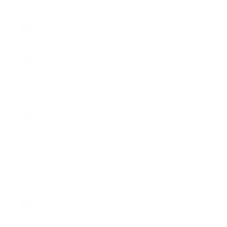
(EUR €)
Liechtenstein
(CHF CHF)
Litauen
(EUR €)
Luxemburg
(EUR €)
Malta (EUR
€)
Monaco
(EUR €)
Nederländerna
(EUR €)
Norge (CHF
CHF)