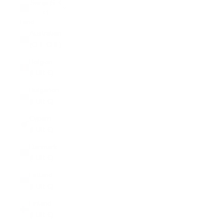
Sverige (SEK
kr)
Land
Australien
(CHF CHF)
Belgien
(EUR €)
Bulgarien
(EUR €)
Cypern
(EUR €)
Danmark
(EUR €)
Estland
(EUR €)
Finland
(EUR €)