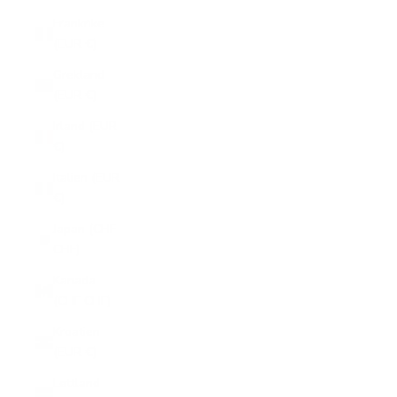
Frankrike
(EUR €)
Grekland
(EUR €)
Irland (EUR
€)
Italien (EUR
€)
Japan (CHF
CHF)
Kanada
(CHF CHF)
Kroatien
(EUR €)
Lettland