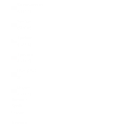
Storbritannien
(GBP £)
Sverige
(SEK kr)
Tjeckien
(EUR €)
Tyskland
(EUR €)
USA (USD
$)
Ungern
(EUR €)
Svenska
Språk
English
Svenska