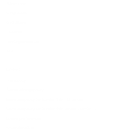
Plånböcker
Sunglasses
Korthållare
Tillbehör
Företagspresenter
Rea
Juridiskt
Fraktpolicy
Återbetalningspolicy
Sekretesspolicy för kunder från EU-länder
Sekretesspolicy för kunder från länder utanför EU
Cookie preferences
Användarvillkor