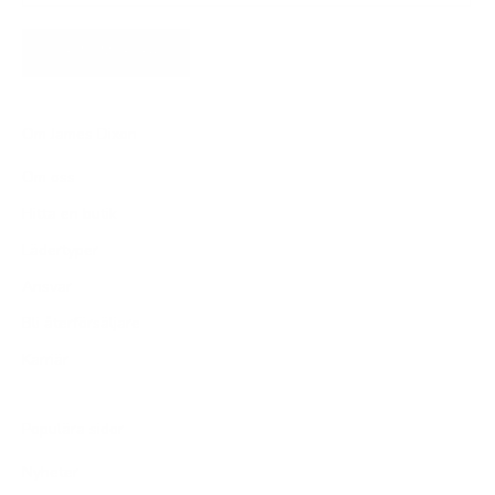
PRENUMERERA
Om James Dixon
Om oss
Hitta en butik
Lädertyper
Ansvar
Bli återförsäljare
Karriär
Populära sidor
Nyheter