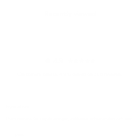
Recently viewed
4.9
Customers rate us 4.9/5 based on 368 reviews.
Nyhetsbrev
Prenumerera för uppdateringar, exklusiva erbjudanden och mer.