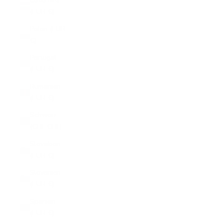
Österrike
(EUR €)
Polen (EUR
€)
Portugal
(EUR €)
Rumänien
(EUR €)
Schweiz
(CHF CHF)
Slovakien
(EUR €)
Slovenien
(EUR €)
Spanien
(EUR €)