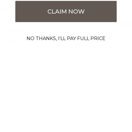
Meilleures ventes
CLAIM NOW
Alphabétique, de A à Z
Alphabétique, de Z à A
NO THANKS, I'LL PAY FULL PRICE
Prix: faible à élevé
Prix: élevé à faible
Date, de la plus ancienne à la plus récente
Date, de la plus récente à la plus ancienne