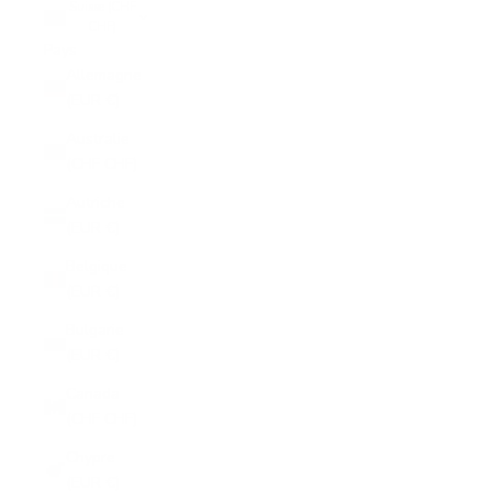
Suisse (CHF
CHF)
Pays
Allemagne
(EUR €)
Australie
(CHF CHF)
Autriche
(EUR €)
Belgique
(EUR €)
Bulgarie
(EUR €)
Canada
(CHF CHF)
Chypre
(EUR €)