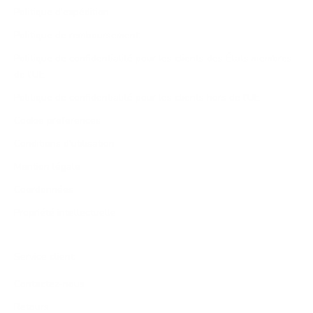
Politique d'expédition
Politique de remboursement
Politique de confidentialité pour les clients des États membres
de l'UE
Politique de confidentialité pour les clients hors de l'UE
Cookie preferences
Conditions d'utilisation
Mention légale
Coordonnées
Propriété intellectuelle
Service client
Contactez-nous
Retours