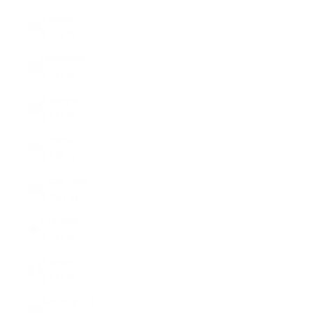
Croatie
(EUR €)
Danemark
(EUR €)
Espagne
(EUR €)
Estonie
(EUR €)
États-Unis
(USD $)
Finlande
(EUR €)
France
(EUR €)
Grèce (EUR