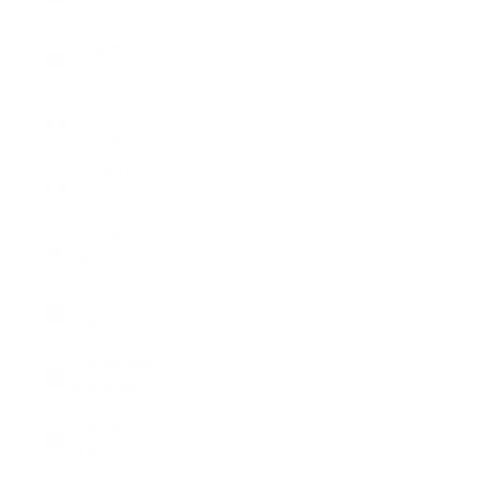
€)
Hongrie
(EUR €)
Irlande
(EUR €)
Italie (EUR
€)
Japon (CHF
CHF)
Lettonie
(EUR €)
Liechtenstein
(CHF CHF)
Lituanie
(EUR €)