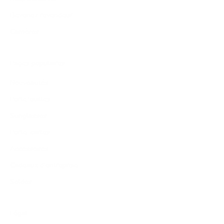
Devenez revendeur
Carrières
Pages populaires
Nouveautés
Portefeuilles
Sunglasses
Porte-cartes
Accessoires
Cadeaux d'entreprise
Soldes
Légal