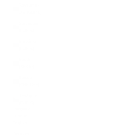
Royaume-
Uni (GBP £)
Slovaquie
(EUR €)
Slovénie
(EUR €)
Suède
(SEK kr)
Suisse
(CHF CHF)
Tchéquie
(EUR €)
Français
Langue
English
Deutsch