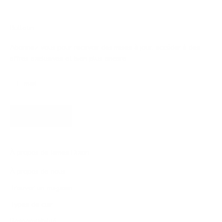
Bulletin
Abonnez-vous pour recevoir des mises à jour, accéder à des
offres exclusives et bien plus encore.
S'INSCRIRE
À propos de James Dixon
À propos de nous
Trouver un magasin
Types de cuir
Responsabilité