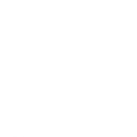
SESIÓN
Suiza (CHF
CHF)
País
Alemania
(EUR €)
Australia
(CHF CHF)
Austria
(EUR €)
Bélgica
(EUR €)
Bulgaria
(EUR €)
Canadá
(CHF CHF)
Chequia