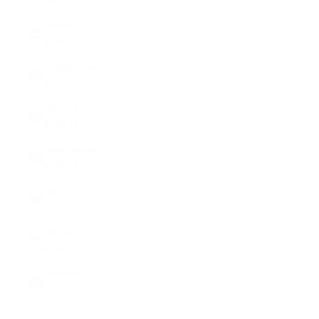
CHF)
Letonia
(EUR €)
Liechtenstein
(CHF CHF)
Lituania
(EUR €)
Luxemburgo
(EUR €)
Malta (EUR
€)
Mónaco
(EUR €)
Noruega
(CHF CHF)
Países