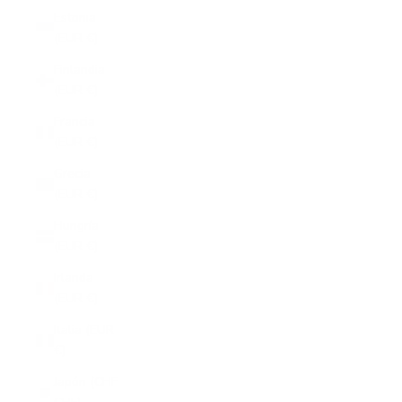
Estonia
(EUR €)
Finlandia
(EUR €)
Francia
(EUR €)
Grecia
(EUR €)
Hungría
(EUR €)
Irlanda
(EUR €)
Italia (EUR
€)
Japón (CHF