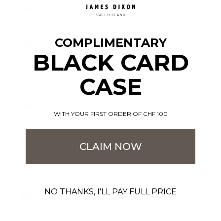
Bajos (EUR
€)
Polonia
COMPLIMENTARY
(EUR €)
BLACK CARD
Portugal
(EUR €)
CASE
Reino
Unido (GBP
WITH YOUR FIRST ORDER OF CHF 100
£)
Rumanía
(EUR €)
CLAIM NOW
Suecia
(SEK kr)
Suiza (CHF
NO THANKS, I'LL PAY FULL PRICE
CHF)
Español