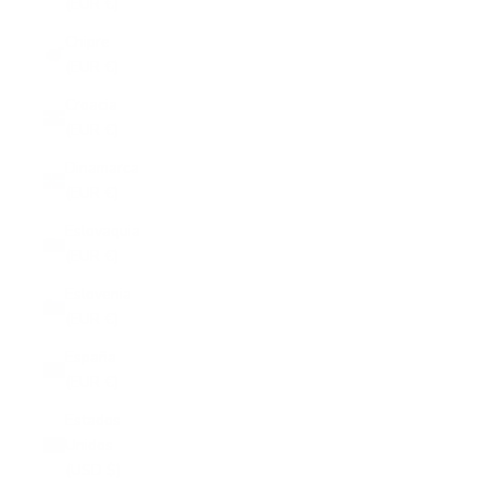
(EUR €)
Chipre
(EUR €)
Croacia
(EUR €)
Dinamarca
(EUR €)
Eslovaquia
(EUR €)
Eslovenia
(EUR €)
España
(EUR €)
Estados
Unidos
(USD $)