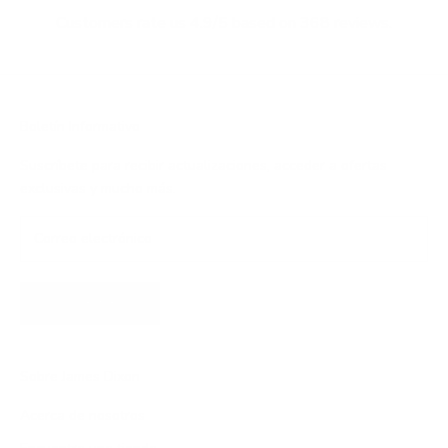
Customers rate us 4.9/5 based on 368 reviews.
Boletín Informativo
Suscríbete para recibir actualizaciones, acceder a ofertas
exclusivas y mucho más.
SUSCRIBIRSE
Sobre James Dixon
Acerca de nosotros