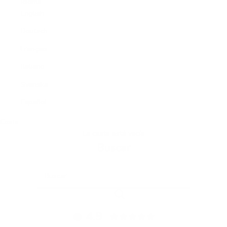
Idioma
English
Deutsch
Français
Italiano
Svenska
Español
Cesta
La cesta está vacía
Buscar
4.9