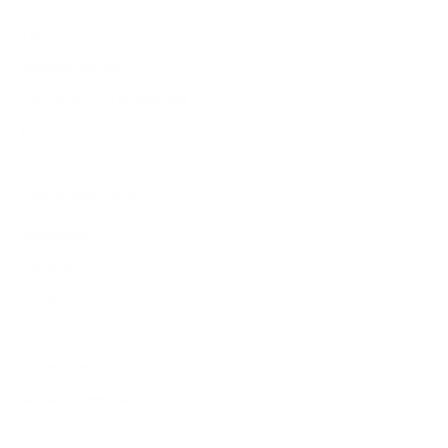
Encuentra una tienda
Tipos de cuero
Responsabilidad
Conviértete en distribuidor
Carreras
Páginas populares
Novedades
Carteras
Sunglasses
Portacartas
Accesorios
Regalos corporativos
Ofertas