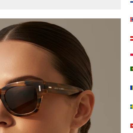
F
S
N
✓
✓
✓
✓
✓
✓