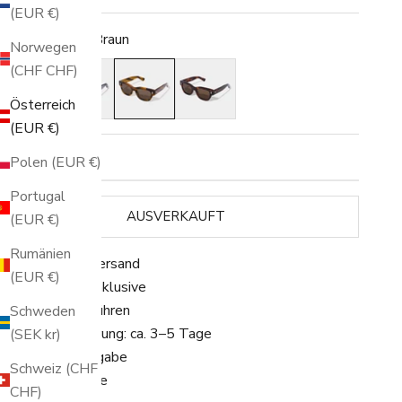
(EUR €)
arbe:
Gestreift/Braun
Norwegen
chwarz/Grau
Lila/Grau
Gestreift/Braun
Havanna/Braun
(CHF CHF)
Österreich
(EUR €)
icht auf Lager
Polen (EUR €)
Portugal
AUSVERKAUFT
(EUR €)
Rumänien
 Kostenloser Versand
(EUR €)
 Alle Steuern inklusive
 Keine Zollgebühren
Schweden
 Schnelle Lieferung: ca. 3–5 Tage
(SEK kr)
 30 Tage Rückgabe
Schweiz (CHF
 2 Jahre Garantie
CHF)