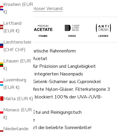
ngebot
€159,00
Kroatien (EUR
nkl. MwSt.
Kostenloser Versand
.
€)
Lettland
(EUR €)
Liechtenstein
(CHF CHF)
Ikonische quadratische Rahmenform
Hochwertiges Acetat
Litauen (EUR
Handgefertigt für Präzision und Langlebigkeit
€)
Sattelsteg mit integrierten Nasenpads
Luxemburg
Verstärktes 7-Gelenk-Scharnier aus Cupronickel
(EUR €)
Robuste, bruchfeste Nylon-Gläser, Filterkategorie 3
UV400-Schutz blockiert 100 % der UVA-/UVB-
Malta (EUR €)
Strahlen
Monaco (EUR
Hochwertiges Etui und Reinigungstuch
€)
2 Jahre Garantie
estellen Sie jetzt die beliebte Sonnenbrille!
Niederlande