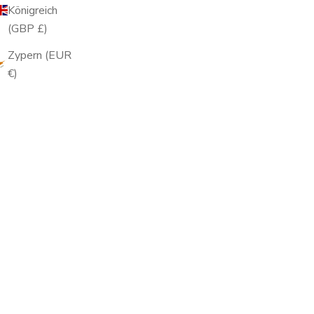
Königreich
(GBP £)
Zypern (EUR
€)