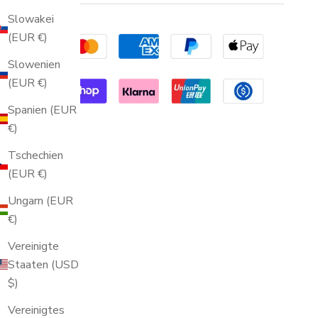
Slowakei
(EUR €)
Slowenien
(EUR €)
Spanien (EUR
€)
Tschechien
(EUR €)
Ungarn (EUR
€)
Vereinigte
Staaten (USD
$)
Vereinigtes