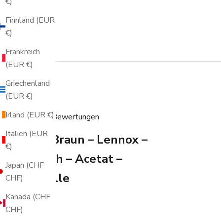
€)
Finnland (EUR
€)
Frankreich
(EUR €)
Griechenland
(EUR €)
Irland (EUR €)
3 Bewertungen
Italien (EUR
Gestreift/Braun – Lennox –
€)
Quadratisch – Acetat –
Japan (CHF
Sonnenbrille
CHF)
Kanada (CHF
KU: JD0503
CHF)