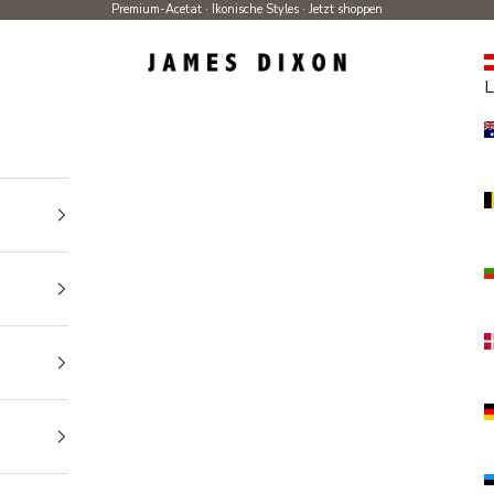
Premium-Acetat · Ikonische Styles ·
Jetzt shoppen
James Dixon
L