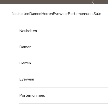
Zum Inhalt springen
Zurück
Neuheiten
Damen
Herren
Eyewear
Portemonnaies
Sale
Neuheiten
Damen
Herren
Eyewear
Portemonnaies