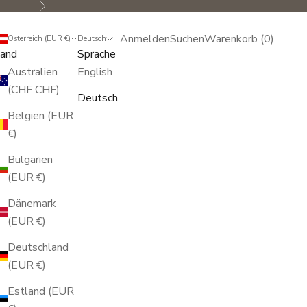
Vor
Anmelden
Suchen
Warenkorb
Anmelden
Suchen
Warenkorb (
0
)
Österreich (EUR €)
Deutsch
and
Sprache
Australien
English
(CHF CHF)
Deutsch
Belgien (EUR
€)
Bulgarien
(EUR €)
Dänemark
(EUR €)
Deutschland
(EUR €)
Estland (EUR