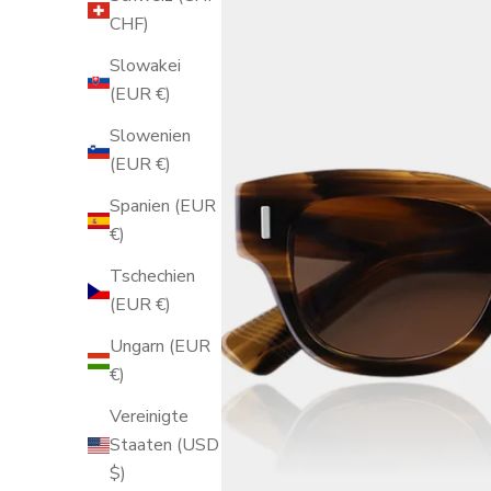
CHF)
Slowakei
(EUR €)
Slowenien
(EUR €)
Spanien (EUR
€)
Tschechien
(EUR €)
Ungarn (EUR
€)
Vereinigte
Staaten (USD
$)