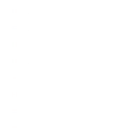
Frankreich
(EUR €)
Griechenland
(EUR €)
Irland (EUR
€)
Italien
(EUR €)
Japan (CHF
CHF)
Kanada
(CHF CHF)
Kroatien
(EUR €)
Lettland