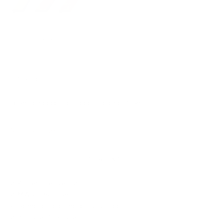
Kollektion:
Classic
One
Vintage
Racing
Raw
Grace
Classic
Pflanzlich gegerbtes Leder · Leichter Glanz
Nicht auf Lager
AUSVERKAUFT
✓ Kostenloser Versand
✓ MWST inklusive
✓ Schnelle Lieferung: ca. 3–5 Tage
✓ 30 Tage Rückgabe