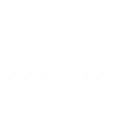
Kein Verschluss - alles schnell zur Hand
Hochwertiges pflanzlich gegerbtes Leder aus Italien
Patentierte Schweizer Ingenieurskunst
2 Jahre Garantie
SWISS MADE
Alles, was du brauchst, an einem Ort. Bestelle jetzt das
beliebte Portemonnaie!
Farbe:
Camel Brown
Black Gold
Cacao Brown
Havana Brown
Camel Brown
Ochre
Red
Rust
Münzfach:
Nein
Nein
Verschluss:
Ohne Verschluss
Ohne Verschluss
Druckknopf
Lasche