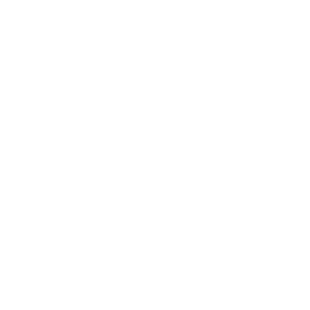
Für Ihre Sicherheit
RFID-Schutz für bis zu 8 Karten
Unser einzigartiger Kartenhalter, entworfen und gefertigt in der
Schweiz, ist in all unseren Portemonnaies integriert. Er bietet
RFID-Schutz für bis zu 8 Karten und sorgt damit für Ihre