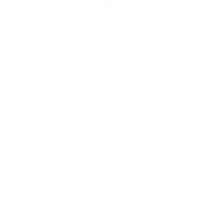
Gehe zu Element 1
Gehe zu Element 2
Gehe zu Element 3
Gehe zu Element 4
Gehe zu Element 5
Gehe zu Element 6
Gehe zu Element 7
336 Bewertungen
Camel Brown - Classic - Portemonnaie
SKU: JD0006
Angebot
€139,00
inkl. MwSt.
Kostenloser Versand
.
RFID-Blockierung für bis zu 8 Karten