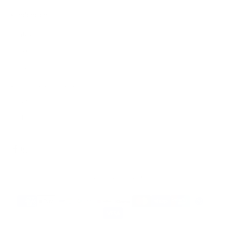
Kundendienst
Kontaktieren Sie uns
Rücksendungen
Bewertungen
Bedienungsanleitungen
Garantie
Withdrawal
© 2026 - James Dixon
- All rights reserved