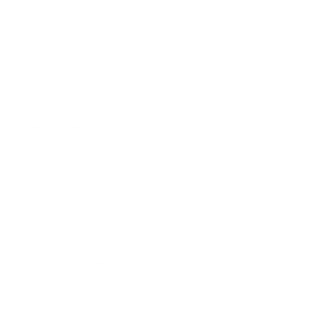
Firmengeschenke
Sale
Rechtliches
Versandbedingungen
Widerrufsbelehrung & Widerrufsformular
Datenschutzerklärung für Kunden aus EU-Mitgliedstaaten
Datenschutzerklärung für Kunden aus Nicht-EU-Staaten
Cooke Einstellungen
Allgemeine Geschäftsbedingungen
Impressum
Kontaktinformationen
Geistiges Eigentum