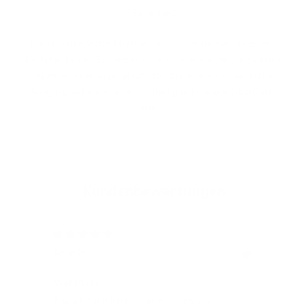
Sicherheit.
Unser patentierter Mechanismus sorgt für eine bequeme
Kartenausgabe. Er wird durch ein tabakbraunes, eloxiertes
Aluminiumgehäuse geschützt, das eine minimalistische
Designsprache und eine sorgfältig gebürstete Oberfläche
aufweist.
Kundenbewertungen
12/05/2024
Rene H.
Bea
Swit
Viel Platz
All
Endlich fand ich bei James Dixon eine
All