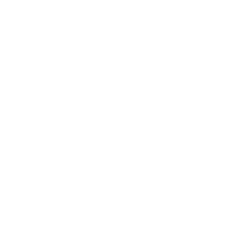
Swiss made
Unsere Portemonnaies tragen stolz das Label SWISS MADE, da
sie überwiegend von Lieferanten und Verarbeitern aus sieben
verschiedenen Kantonen in der Schweiz produziert werden.
In enger Zusammenarbeit mit verschiedenen sozialen
Institutionen in der Schweiz übernehmen wir soziale
Verantwortung, indem wir Menschen mit psychischen
Beeinträchtigungen in die Arbeitswelt integrieren.
Zum Beispiel werden unsere patentierten Kartenhalter mit viel
Liebe und Leidenschaft von einer sozialen Institution im Kanton
Luzern, im Herzen der Schweiz, zusammengebaut.