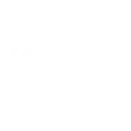
Münzfach:
Ja
Ja
Verschluss:
Druckknopf
Druckknopf
Lasche
Kollektion:
Vintage
One
Classic
Vintage
Nautica
Racing
Raw
Grace
Caviar
Pflanzlich gegerbtes Leder · Matte Optik
Nicht auf Lager