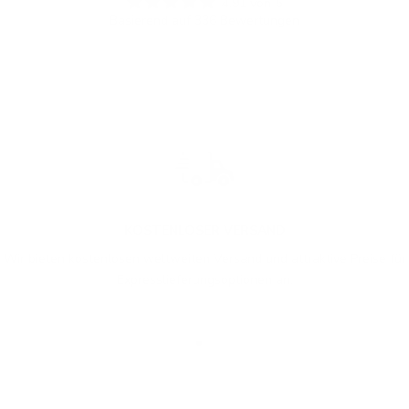
4.91 von 5
Basierend auf 336 Bewertungen
KOSTENLOSER VERSAND
Wir bieten kostenlosen weltweiten Versand und attraktive Preise für
Expresslieferungsoptionen an.
Gehe zu Element 1
Gehe zu Element 2
Gehe zu Element 3