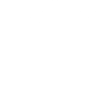
Sicherheit.
Unser patentierter Mechanismus sorgt für eine bequeme
Kartenausgabe. Er wird durch ein tabakbraunes, eloxiertes
Aluminiumgehäuse geschützt, das eine minimalistische
Designsprache und eine sorgfältig gebürstete Oberfläche
aufweist.