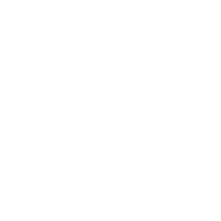
Kleingeld
Integriertes Münzfach
Obwohl viele Menschen heute bargeldlos bezahlen, kommt
man dennoch mit Münzen in Kontakt. Wo soll man sie
verstauen? Wir haben eine praktische und zugleich stilvolle
Lösung entworfen: Ein kleines Münzfach, elegant in das
hochwertige Lederetui integriert. Münzen? Mit diesem
nützlichen Portemonnaie kein Problem mehr.