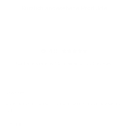
Kürzlich angesehene Produkte
4.9
Customers rate us 4.9/5 based on 368 reviews.
Newsletter
Abonnieren Sie Updates, Zugang zu exklusiven Angeboten und
mehr.