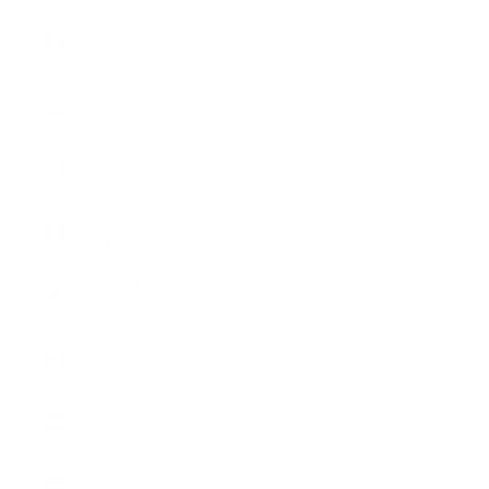
Frankreich
(EUR €)
Griechenland
(EUR €)
Irland (EUR
€)
Italien
(EUR €)
Japan (CHF
CHF)
Kanada
(CHF CHF)
Kroatien
(EUR €)
Lettland