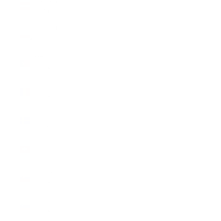
Österreich
(EUR €)
Polen (EUR
€)
Portugal
(EUR €)
Rumänien
(EUR €)
Schweden
(SEK kr)
Schweiz
(CHF CHF)
Slowakei
(EUR €)
Slowenien
(EUR €)