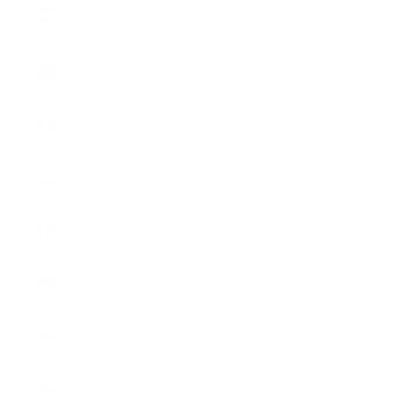
Österreich
(EUR €)
Land
Australien
(CHF CHF)
Belgien
(EUR €)
Bulgarien
(EUR €)
Dänemark
(EUR €)
Deutschland
(EUR €)
Estland
(EUR €)
Finnland
(EUR €)