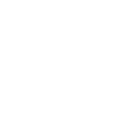
Luzern, im Herzen der Schweiz, zusammengebaut.