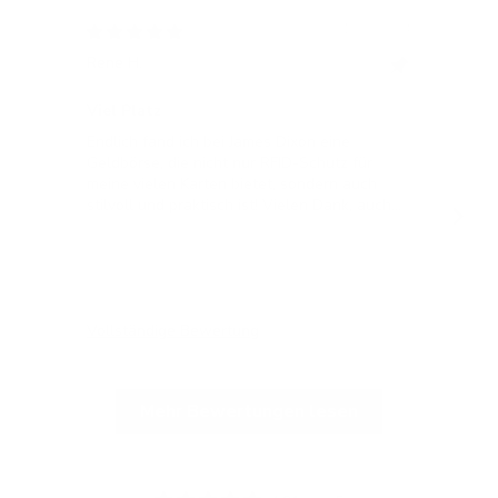
12/05/2024
Rene H.
Bea
Swit
Viel Platz
All
Endlich fand ich bei James Dixon eine
All
Geldbörse, die nicht nur RFID-Schutz für
meine vielen Karten bietet, sondern auch
stilvoll und praktisch ist! Vielen Dank, auch
für die blitzschnelle Lieferung!
Vollständige Bewertung
Vol
Mehr Bewertungen lesen