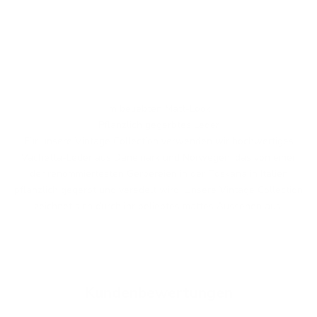
Im beliebten Matt-Look
Pflanzlich gegerbtes Leder
Für unsere Vintage Collection verwenden wir hochwertiges
Vachetta-Leder aus Dänemark und Norwegen, das von einer
der renommiertesten Gerbereien in der Toskana in Italien
pflanzlich gegerbt und veredelt wird. Unsere Vintage Collection
zeichnet sich durch ihr beliebtes mattes Aussehen aus.
Kundenbewertungen