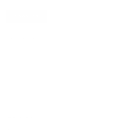
ABONNIEREN
Über James Dixon
Über uns
Finde ein Geschäft
Lederarten
Verantwortung
Händler werden
Karriere
Beliebte Seiten
Neuheiten