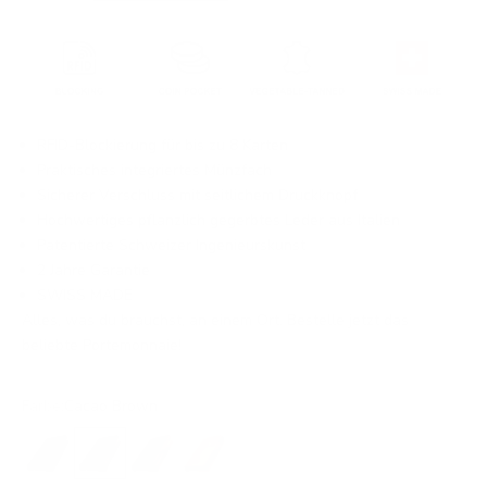
RFID-Blockierung für bis zu 8 Karten
Praktisches integriertes Münzfach
Sicherer Verschluss mit seitlichem Druckknopf
Hochwertiges pflanzlich gegerbtes Leder aus Italien
Patentierte Schweizer Ingenieurskunst
2 Jahre Garantie
SWISS MADE
Alles, was du brauchst, an einem Ort. Bestelle jetzt das
beliebte Portemonnaie!
Farbe:
Cacao Brown
All Black
Cacao Brown
Havana Brown
Ochre