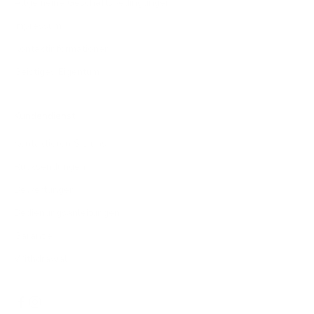
Allgemeine Geschäftsbedingungen
Impressum
Kontaktinformationen
Geistiges Eigentum
Kundendienst
Kontaktieren Sie uns
Rücksendungen
Bewertungen
Bedienungsanleitungen
Garantie
Withdrawal