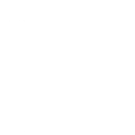
Sale
Rechtliches
Versandbedingungen
Widerrufsbelehrung & Widerrufsformular
Datenschutzerklärung für Kunden aus EU-Mitgliedstaaten
Datenschutzerklärung für Kunden aus Nicht-EU-Staaten
Cooke Einstellungen
Allgemeine Geschäftsbedingungen
Impressum
Kontaktinformationen
Geistiges Eigentum
Kundendienst