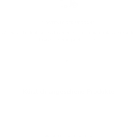
KOSTENLOSER VERSAND
Wir bieten kostenlosen weltweiten Versand und attraktive Preise für
Expresslieferungsoptionen an.
Gehe zu Element 1
Gehe zu Element 2
Gehe zu Element 3
Kürzlich angesehene Produkte