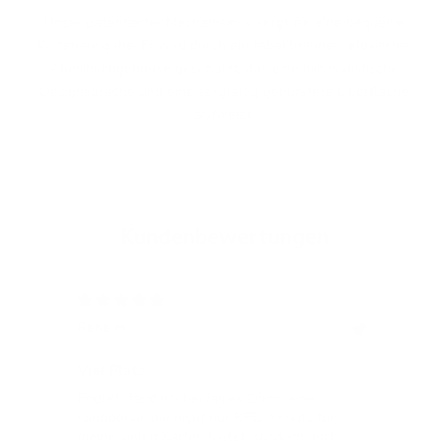
Unser patentierter Mechanismus sorgt für eine bequeme
Kartenausgabe. Er wird durch ein tabakbraunes, eloxiertes
Aluminiumgehäuse geschützt, das eine minimalistische
Designsprache und eine sorgfältig gebürstete Oberfläche
aufweist.
Kundenbewertungen
12/05/2024
Rene H.
Bea
Swit
Viel Platz
All
Endlich fand ich bei James Dixon eine
All
Geldbörse, die nicht nur RFID-Schutz für
meine vielen Karten bietet, sondern auch