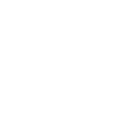
Frankreich
(EUR €)
Griechenland
(EUR €)
Irland (EUR
€)
Italien
(EUR €)
Japan (CHF
CHF)
Kanada
(CHF CHF)
Kroatien
(EUR €)
Lettland