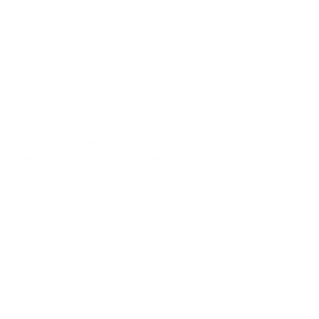
sie überwiegend von Lieferanten und Verarbeitern aus sieben
verschiedenen Kantonen in der Schweiz produziert werden.
In enger Zusammenarbeit mit verschiedenen sozialen
Institutionen in der Schweiz übernehmen wir soziale
Verantwortung, indem wir Menschen mit psychischen
Beeinträchtigungen in die Arbeitswelt integrieren.
Zum Beispiel werden unsere patentierten Kartenhalter mit viel
Liebe und Leidenschaft von einer sozialen Institution im Kanton
Luzern, im Herzen der Schweiz, zusammengebaut.