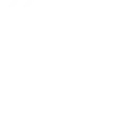
Kollektion:
Racing
One
Racing
Grace
Pflanzlich gegerbtes Leder · Racing Perforation
Nicht auf Lager
AUSVERKAUFT
✓ Kostenloser Versand
✓ MWST inklusive
✓ Schnelle Lieferung: ca. 3–5 Tage
✓ 30 Tage Rückgabe
✓ 2 Jahre Garantie