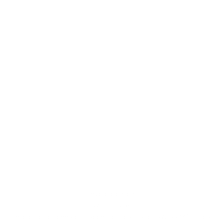
Unvergleichlich
Swiss made
Unsere Portemonnaies tragen stolz das Label SWISS MADE, da