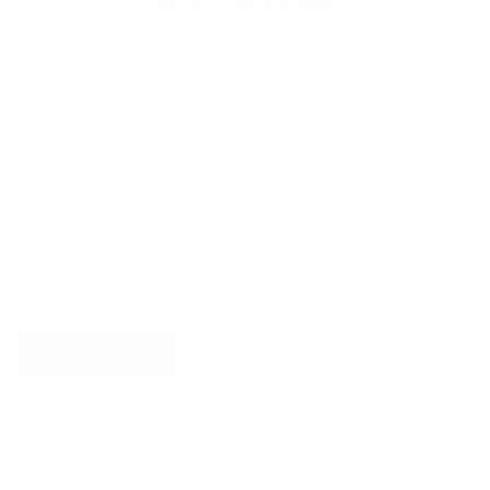
4.9
Customers rate us 4.9/5 based on 368 reviews.
Newsletter
Abonnieren Sie Updates, Zugang zu exklusiven Angeboten und
mehr.
ABONNIEREN
Über James Dixon
Über uns