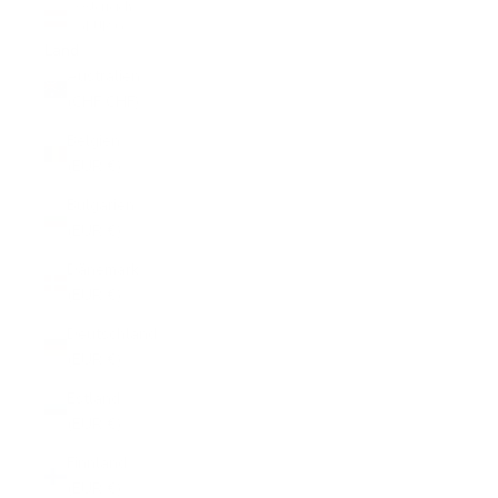
Österreich
(EUR €)
Land
Australien
(CHF CHF)
Belgien
(EUR €)
Bulgarien
(EUR €)
Dänemark
(EUR €)
Deutschland
(EUR €)
Estland
(EUR €)
Finnland
(EUR €)