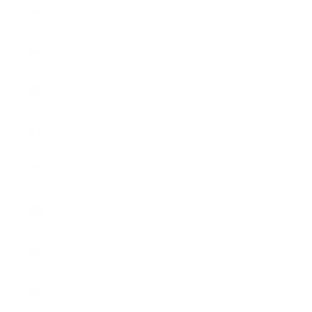
Österreich
(EUR €)
Polen (EUR
€)
Portugal
(EUR €)
Rumänien
(EUR €)
Schweden
(SEK kr)
Schweiz
(CHF CHF)
Slowakei
(EUR €)
Slowenien
(EUR €)