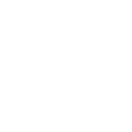
Finde ein Geschäft
Lederarten
Verantwortung
Händler werden
Karriere
Beliebte Seiten
Neuheiten
Portemonnaies
Eyewear
Kartenhalter
Zubehör
Firmengeschenke