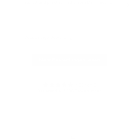
stilvoll und praktisch ist! Vielen Dank, auch
für die blitzschnelle Lieferung!
Vollständige Bewertung
Vol
Mehr Bewertungen lesen
4.91 von 5
Basierend auf 336 Bewertungen