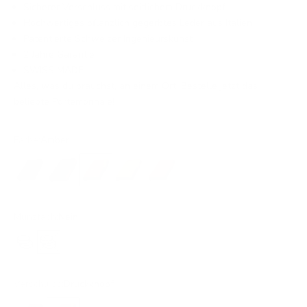
Sicherer Verschluss mit seitlichem Druckknopf
Hochwertiges pflanzlich gegerbtes Leder aus Italien
Patentierte Schweizer Ingenieurskunst
2 Jahre Garantie
SWISS MADE
Alles, was du brauchst, an einem Ort. Bestelle jetzt das
beliebte Portemonnaie!
Farbe:
Amber
All Black
Black Scarlet
Amber
Ochre
Rust
Münzfach:
Nein
Ja
Nein
Verschluss:
Druckknopf
Ohne Verschluss
Druckknopf