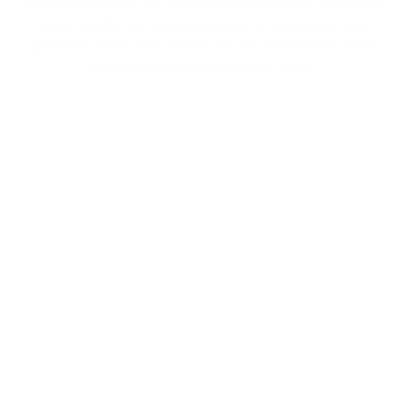
und schützen diese vor unbefugtem kontaktlosem Zugriff. Die
Karten werden durch elegant eloxierte Aluminiumschalen
geschützt. Tatsächlich erleben Sie hier eine minimalistische
Designsprache mit einem klaren Zweck.