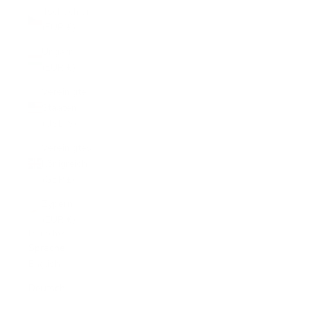
Tschechien
(EUR €)
Ungarn
(EUR €)
Vereinigte
Staaten
(USD $)
Vereinigtes
Königreich
(GBP £)
Zypern
(EUR €)
Deutsch
Sprache
English
Deutsch