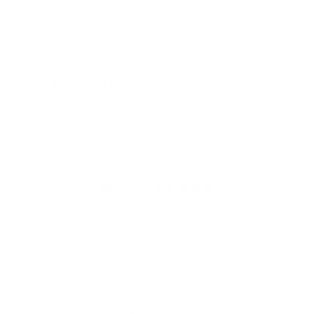
Gehe zu Element 1
Gehe zu Element 2
Gehe zu Element 3
Kürzlich angesehene Produkte
4.9
Customers rate us 4.9/5 based on 368 reviews.
Newsletter