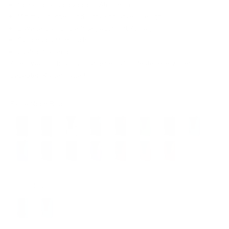
Gehäuse aus eloxiertem Aluminium
Minimalistisches und ultra-schlankes Design
Erweiterbar für die Integration mit AirTag
Optionales Münzfach
2 Jahre Garantie
Alles, was du brauchst, an einem Ort. Bestelle jetzt den
beliebten Kartenhalter!
Farbe:
Neon Blue
Black
Black
Silver
Grey
Brown
Electric Green
Green
Neon Blue
Electric Blue
Steel Blue
Petrol Blue
Purple
Burgundy
Red
Orange
Money:
Clip
Band
Clip