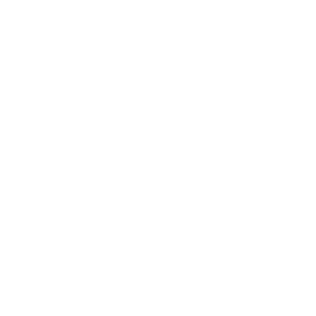
Datenschutzerklärung für Kunden aus Nicht-EU-Staaten
Cooke Einstellungen
Allgemeine Geschäftsbedingungen
Impressum
Kontaktinformationen
Geistiges Eigentum
Kundendienst
Kontaktieren Sie uns
Rücksendungen
Bewertungen
Bedienungsanleitungen
Garantie