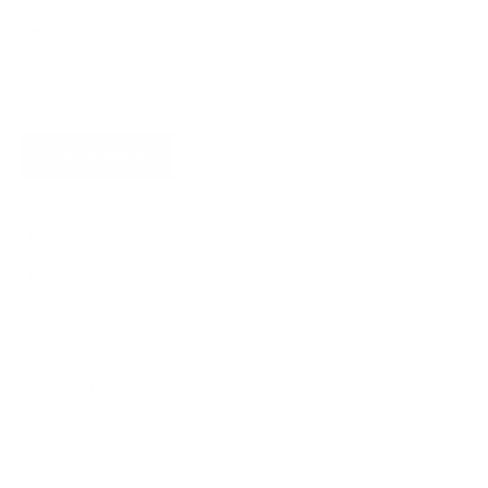
Abonnieren Sie Updates, Zugang zu exklusiven Angeboten und
mehr.
ABONNIEREN
Über James Dixon
Über uns
Finde ein Geschäft
Lederarten
Verantwortung
Händler werden
Karriere