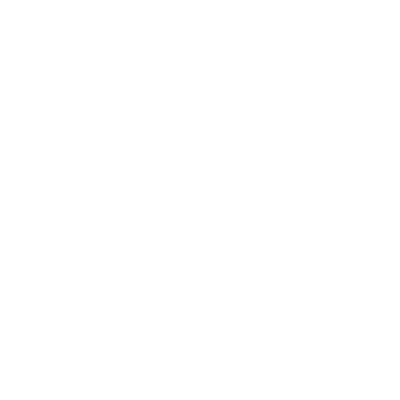
Effizient organisiert
Money Clip
Dezent und dennoch außerordentlich wertvoll, sorgt der
Geldclip, konzipiert für Geldscheine und Quittungen, mühelos
für Ordnung in Ihrer Tasche und fügt Ihren alltäglichen
Essentials eine Prise praktischer Eleganz hinzu.