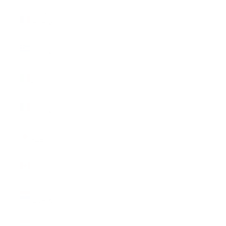
Frankreich
(EUR €)
Griechenland
(EUR €)
Irland (EUR
€)
Italien
(EUR €)
Japan (CHF
CHF)
Kanada
(CHF CHF)
Kroatien
(EUR €)
Lettland