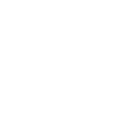
Zeitlos schön
Eloxiertes Aluminium
In unserem Bestreben, Produkte mit zeitloser Eleganz zu
entwerfen, verwenden wir eloxiertes Aluminium für diese
außergewöhnliche Kollektion von ultradünnen Kartenhalter.
Das Material nimmt die sorgfältig ausgewählten Farben
wunderschön auf und vervollständigt das atemberaubend
einfache Design dieses smarten Portemonnaies.