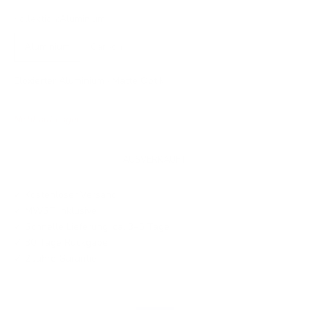
Kollektion:
Aluminium
Aluminium
Carbon
Eloxierter Aluminium · Matte Optik
Nicht auf Lager
AUSVERKAUFT
✓ Kostenloser Versand
✓ MWST inklusive
✓ Schnelle Lieferung: ca. 3–5 Tage
✓ 30 Tage Rückgabe
✓ 2 Jahre Garantie