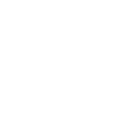
Beliebte Seiten
Neuheiten
Portemonnaies
Eyewear
Kartenhalter
Zubehör
Firmengeschenke
Sale
Rechtliches
Versandbedingungen
Widerrufsbelehrung & Widerrufsformular
Datenschutzerklärung für Kunden aus EU-Mitgliedstaaten