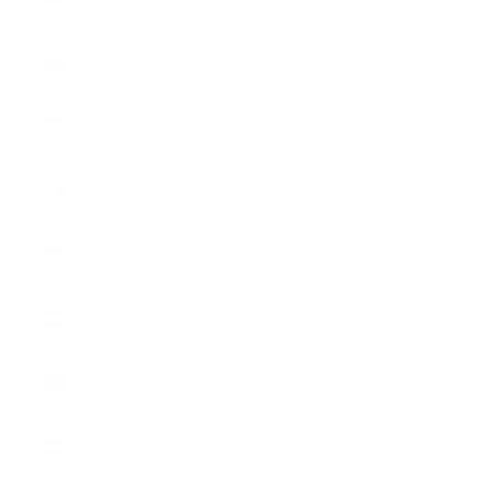
(EUR €)
Litauen
(EUR €)
Luxemburg
(EUR €)
Malta (EUR
€)
Monaco
(EUR €)
Niederlande
(EUR €)
Norwegen
(CHF CHF)
Österreich
(EUR €)