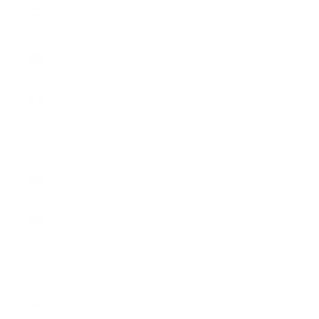
Österreich
(EUR €)
Land
Australien
(CHF CHF)
Belgien
(EUR €)
Bulgarien
(EUR €)
Dänemark
(EUR €)
Deutschland
(EUR €)
Estland
(EUR €)
Finnland
(EUR €)