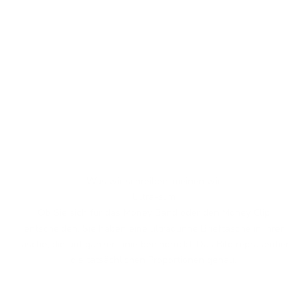
Was wir schreiben, meinen wir
Ultra-slim
Ob Sie sich für das Money Band oder den Money Clip
entscheiden, Sie haben eine ultradünne Brieftasche in Ihrer
Tasche, die auf ganzer Linie beeindruckt. Das Bild repräsentiert
die tatsächlichen Proportionen genau.