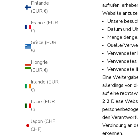
Finlande
aufrufen, erheben
(EUR €)
Website anzuze
Unsere besuc
France (EUR
Datum und Uhr
€)
Menge der ge
Grèce (EUR
Quelle/Verwei
€)
Verwendeter 
Verwendetes 
Hongrie
Verwendete IP
(EUR €)
Eine Weitergabe
Irlande (EUR
allerdings vor, 
€)
auf eine rechtsw
2.2
Diese Websit
Italie (EUR
personenbezogen
€)
den Verantwortl
Japon (CHF
Verbindung an de
CHF)
erkennen.