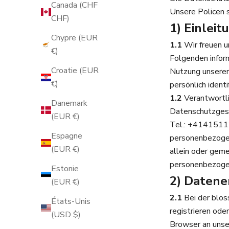
Canada (CHF
Unsere Policen s
CHF)
1) Einlei
Chypre (EUR
1.1
Wir freuen u
€)
Folgenden infor
Croatie (EUR
Nutzung unserer
€)
persönlich ident
1.2
Verantwortli
Danemark
Datenschutzgese
(EUR €)
Tel.: +41415112
Espagne
personenbezogene
(EUR €)
allein oder gem
personenbezoge
Estonie
2) Datene
(EUR €)
2.1
Bei der blos
États-Unis
registrieren ode
(USD $)
Browser an unse