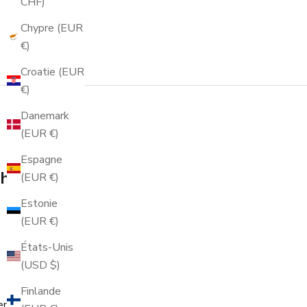
CHF)
Chypre (EUR
€)
Croatie (EUR
€)
Danemark
(EUR €)
Espagne
 hors
(EUR €)
Estonie
(EUR €)
États-Unis
(USD $)
Finlande
end.