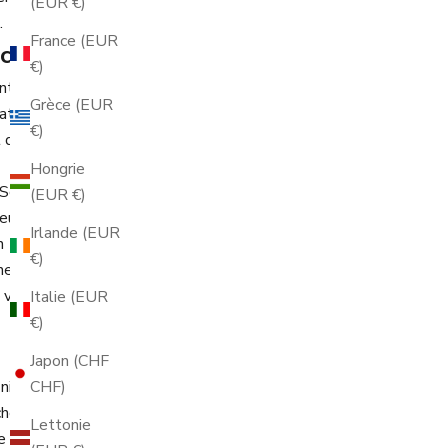
(EUR €)
.
France (EUR
ichen
€)
nteresse. Im
Grèce (EUR
aten bei
€)
 denen Sie
Hongrie
 Schweizer
(EUR €)
euz, Schweiz,
Irlande (EUR
n
€)
he Person, die
 von
Italie (EUR
€)
Japon (CHF
CHF)
nicht
he Daten, die Ihr
Lettonie
re Website