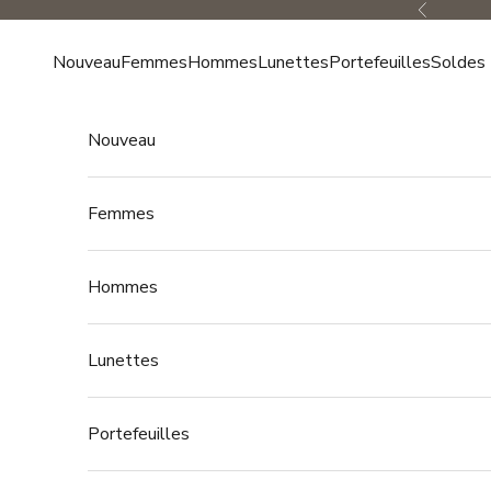
Passer au contenu
Précédent
Nouveau
Femmes
Hommes
Lunettes
Portefeuilles
Soldes
Nouveau
Femmes
Hommes
Lunettes
Portefeuilles