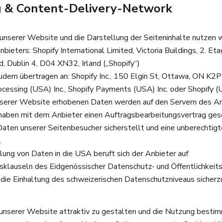
g & Content-Delivery-Network
 unserer Website und die Darstellung der Seiteninhalte nutzen 
bieters: Shopify International Limited, Victoria Buildings, 2. Eta
 Dublin 4, D04 XN32, Irland („Shopify“)
dem übertragen an: Shopify Inc., 150 Elgin St, Ottawa, ON K2P
cessing (USA) Inc., Shopify Payments (USA) Inc. oder Shopify (U
nserer Website erhobenen Daten werden auf den Servern des A
 haben mit dem Anbieter einen Auftragsbearbeitungsvertrag ges
Daten unserer Seitenbesucher sicherstellt und eine unberechtig
.
lung von Daten in die USA beruft sich der Anbieter auf
sklauseln des Eidgenössischer Datenschutz- und Öffentlichkeit
die Einhaltung des schweizerischen Datenschutzniveaus sicherzu
nserer Website attraktiv zu gestalten und die Nutzung besti