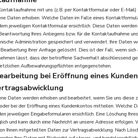
ontaktaufnahme mit uns (z.B. per Kontaktformular oder E-Mail
e Daten erhoben. Welche Daten im Falle eines Kontaktformul
dem jeweiligen Kontaktformular ersichtlich. Diese Daten werden 
eantwortung Ihres Anliegens bzw. für die Kontaktaufnahme und
nische Administration gespeichert und verwendet. Ihre Daten w
Bearbeitung Ihrer Anfrage gelöscht. Dies ist der Fall, wenn sich
hmen lässt, dass der betroffene Sachverhalt abschliessend gek
setzlichen Aufbewahrungspflichten entgegenstehen.
earbeitung bei Eröffnung eines Kunde
ertragsabwicklung
e Daten werden erhoben und bearbeitet, wenn Sie uns diese z
 oder bei der Eröffnung eines Kundenkontos mitteilen. Welche 
den jeweiligen Eingabeformularen ersichtlich. Eine Löschung Ihr
glich und kann durch eine Nachricht an unsere Adresse erfolgen. 
on Ihnen mitgeteilten Daten zur Vertragsabwicklung. Nach Lösc
rden Ihre Daten mit Rücksicht auf steuer- und handelsrechtlich