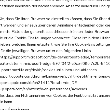
mationen innerhalb der nachstehenden Absätze individuell und 
ie, dass Sie Ihren Browser so einstellen können, dass Sie über
ert werden und einzeln über deren Annahme entscheiden oder d
timmte Fälle oder generell ausschliessen können. Jeder Browser
 wie er die Cookie-Einstellungen verwaltet. Diese ist in dem Hilf
eben, welches Ihnen erläutert, wie Sie Ihre Cookie-Einstellung
 für die jeweiligen Browser unter den folgenden Links:
https://support.microsoft.com
/de-de
/microsoft-edge
/tempor
äre
bsite-daten-in-microsoft-edge-597f04f2-c0ce-f08c-7c2b-5
support.mozilla.org
/de
/kb
/cookies-erlauben-und-ablehnen
support.google.com
/chrome
/bin
/answer.py
?hl=de
&hlrm=en
&answ
upport.apple.com
/kb
/ph21411
?locale=de_DE
elp.opera.com
/en
/latest
/web-preferences
/#cookies
ie, dass bei Nichtannahme von Cookies die Funktionalität unse
in kann.
ktaufnahme