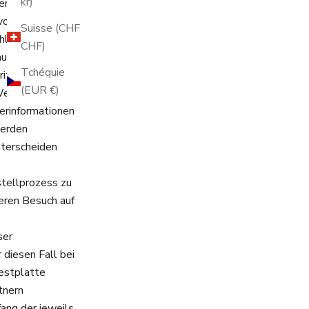
kr)
erbei handelt es
von uns
Suisse (CHF
liessen Ihres
CHF)
auf Ihrem
Tchéquie
ittanbietern),
(EUR €)
Werden Cookies
erinformationen
werden
nterscheiden
stellprozess zu
teren Besuch auf
ser
 diesen Fall bei
estplatte
tnern
ang der jeweils