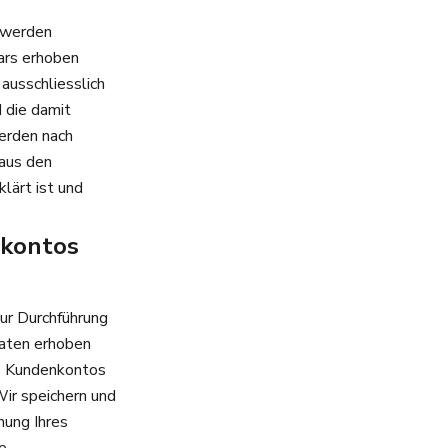
) werden
ars erhoben
ausschliesslich
 die damit
erden nach
 aus den
lärt ist und
nkontos
ur Durchführung
Daten erhoben
es Kundenkontos
Wir speichern und
hung Ihres
e