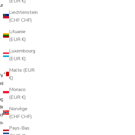
(EUR €)
 um Ihnen die
Liechtenstein
(CHF CHF)
Lituanie
(EUR €)
Luxembourg
(EUR €)
Malte (EUR
ir behalten uns
€)
 Anhaltspunkte
Monaco
(EUR €)
ng
der Anfragen an
Norvège
schlüsselte
(CHF CHF)
serzeile
Pays-Bas