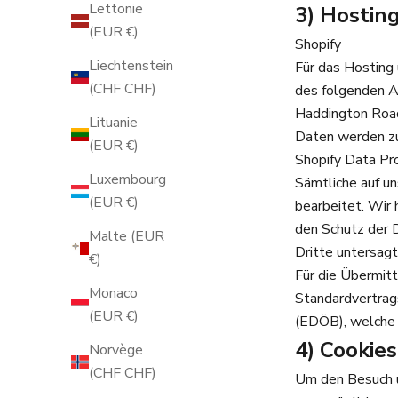
Lettonie
3) Hostin
(EUR €)
Shopify
Liechtenstein
Für das Hosting
(CHF CHF)
des folgenden An
Haddington Road,
Lituanie
Daten werden zu
(EUR €)
Shopify Data Pro
Luxembourg
Sämtliche auf u
(EUR €)
bearbeitet. Wir
den Schutz der 
Malte (EUR
Dritte untersagt
€)
Für die Übermitt
Monaco
Standardvertrag
(EUR €)
(EDÖB), welche 
4) Cookies
Norvège
(CHF CHF)
Um den Besuch u