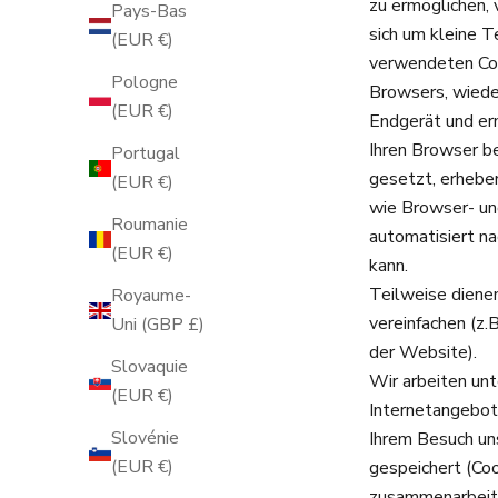
zu ermöglichen,
Pays-Bas
sich um kleine T
(EUR €)
verwendeten Coo
Pologne
Browsers, wieder
(EUR €)
Endgerät und er
Ihren Browser b
Portugal
gesetzt, erhebe
(EUR €)
wie Browser- un
Roumanie
automatisiert na
(EUR €)
kann.
Teilweise diene
Royaume-
vereinfachen (z.
Uni (GBP £)
der Website).
Slovaquie
Wir arbeiten un
(EUR €)
Internetangebot 
Slovénie
Ihrem Besuch un
(EUR €)
gespeichert (Co
zusammenarbeite