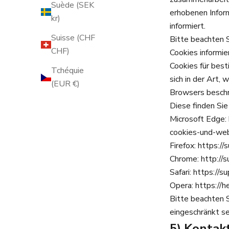
Suède (SEK
erhobenen Infor
kr)
informiert.
Suisse (CHF
Bitte beachten S
CHF)
Cookies informi
Cookies für bes
Tchéquie
sich in der Art,
(EUR €)
Browsers beschri
Diese finden Sie
Microsoft Edge:
cookies-und-we
Firefox:
https://
Chrome:
http://
Safari:
https://s
Opera:
https://h
Bitte beachten S
eingeschränkt se
5) Konta