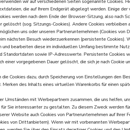
 verwenden wir auf verschiedenen Seiten sogenannte Cookies. Hi
extdateien, die auf Ihrem Endgerät abgelegt werden. Einige der 
kies werden nach dem Ende der Browser-Sitzung, also nach Sch
 gelöscht (sog. Sitzungs-Cookies). Andere Cookies verbleiben 
möglichen uns oder unseren Partnerunternehmen (Cookies von Dr
eim nächsten Besuch wiederzuerkennen (persistente Cookies). 
n und bearbeiten diese im individuellen Umfang bestimmte Nutz
d Standortdaten sowie IP-Adresswerte. Persistente Cookies 
ch einer vorgegebenen Dauer gelöscht, die sich je nach Cookie u
n die Cookies dazu, durch Speicherung von Einstellungen den Be
B. Merken des Inhalts eines virtuellen Warenkorbs für einen spä
ter Umständen mit Werbepartnern zusammen, die uns helfen, un
für Sie interessanter zu gestalten. Zu diesem Zweck werden für
serer Website auch Cookies von Partnerunternehmen auf Ihrer F
okies von Drittanbietern). Wenn wir mit vorbenannten Werbepar
n, werden Sie über den Einsatz derartiger Cookies und den Umf