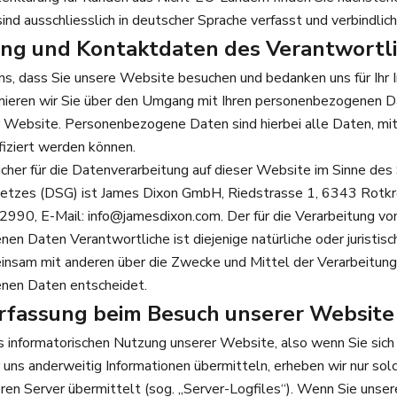
ind ausschliesslich in deutscher Sprache verfasst und verbindlich
tung und Kontaktdaten des Verantwortl
ns, dass Sie unsere Website besuchen und bedanken uns für Ihr I
mieren wir Sie über den Umgang mit Ihren personenbezogenen D
 Website. Personenbezogene Daten sind hierbei alle Daten, mit
ifiziert werden können.
cher für die Datenverarbeitung auf dieser Website im Sinne des
tzes (DSG) ist James Dixon GmbH, Riedstrasse 1, 6343 Rotkr
990, E-Mail: info@jamesdixon.com. Der für die Verarbeitung vo
n Daten Verantwortliche ist diejenige natürliche oder juristisc
einsam mit anderen über die Zwecke und Mittel der Verarbeitung
nen Daten entscheidet.
rfassung beim Besuch unserer Website
s informatorischen Nutzung unserer Website, also wenn Sie sich 
r uns anderweitig Informationen übermitteln, erheben wir nur solc
ren Server übermittelt (sog. „Server-Logfiles“). Wenn Sie unse