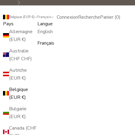
Suivant
Connexion
Recherche
Panier
Connexion
Recherche
Panier (
0
)
Belgique (EUR €)
Français
Pays
Langue
Allemagne
English
(EUR €)
Français
Australie
(CHF CHF)
Autriche
(EUR €)
Belgique
(EUR €)
Bulgarie
(EUR €)
Canada (CHF