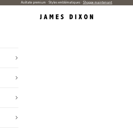
Acétate premium · Styles emblématiques ·
Shoppe maintenant
James Dixon