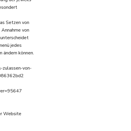
gesondert
 das Setzen von
ie Annahme von
 unterscheidet
emenü jedes
en ändern können.
s-zulassen-von-
41086362bd2
er=95647
rer Website