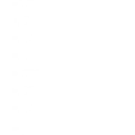
(EUR €)
Chipre
(EUR €)
Croacia
(EUR €)
Dinamarca
(EUR €)
Eslovaquia
(EUR €)
Eslovenia
(EUR €)
España
(EUR €)
Estados
Unidos