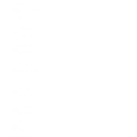
Países
Bajos (EUR
€)
Polonia
(EUR €)
Portugal
(EUR €)
Reino
Unido (GBP
£)
Rumanía
(EUR €)
Suecia
(SEK kr)
Suiza (CHF
CHF)