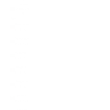
SESIÓN
Estados
Unidos (USD
$)
País
Alemania
(EUR €)
Australia
(CHF CHF)
Austria
(EUR €)
Bélgica
(EUR €)
Bulgaria
(EUR €)
Canadá
(CHF CHF)
Chequia