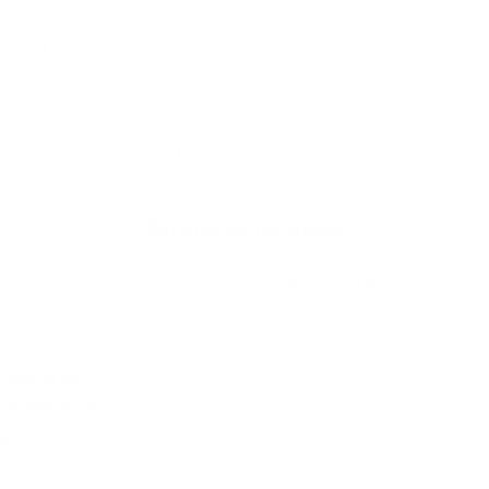
Español
Idioma
English
Español
Cesta
La cesta está vacía
Billeteras de mujer
Diseño impresionante · Materiales premium · Tonos
atemporales · Swiss made · Protección RFID
Ordenar por
Ordenar por
Características
Más relevantes
Más vendidos