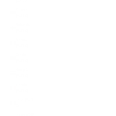
(USD $)
Estonia
(EUR €)
Finlandia
(EUR €)
Francia
(EUR €)
Grecia
(EUR €)
Hungría
(EUR €)
Irlanda
(EUR €)
Italia (EUR
€)
Japón (CHF