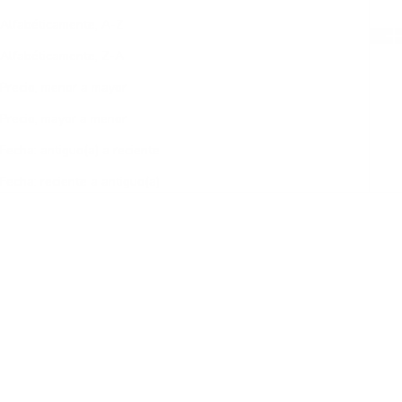
Alfabéticamente, A-Z
Alfabéticamente, Z-A
Precio, menor a mayor
Precio, mayor a menor
Fecha: antiguo(a) a reciente
Fecha: reciente a antiguo(a)
BESTSELLER
AGOTADO
AGOTADO