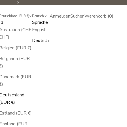
Vor
Anmelden
Suchen
Warenkorb
Anmelden
Suchen
Warenkorb (
0
)
Deutschland (EUR €)
Deutsch
nd
Sprache
Australien (CHF
English
CHF)
Deutsch
Belgien (EUR €)
Bulgarien (EUR
€)
Dänemark (EUR
€)
Deutschland
(EUR €)
Estland (EUR €)
Finnland (EUR