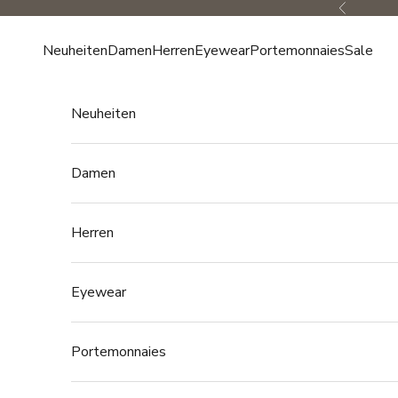
Zum Inhalt springen
Zurück
Neuheiten
Damen
Herren
Eyewear
Portemonnaies
Sale
Neuheiten
Damen
Herren
Eyewear
Portemonnaies