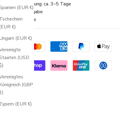
 Schnelle Lieferung: ca. 3–5 Tage
Spanien (EUR €)
 30 Tage Rückgabe
Tschechien
 2 Jahre Garantie
(EUR €)
Ungarn (EUR €)
Vereinigte
Staaten (USD
$)
Vereinigtes
Königreich (GBP
£)
Zypern (EUR €)