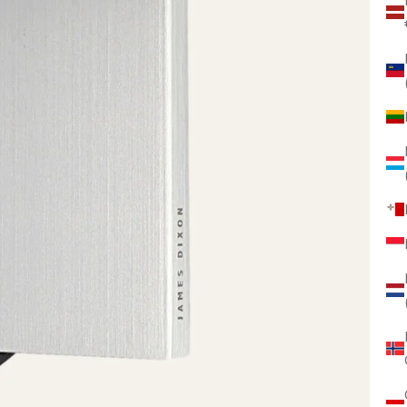
B
F
B