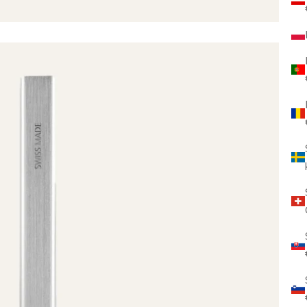
M
K
E
N
✓
✓