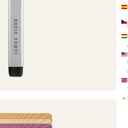
✓
✓
✓