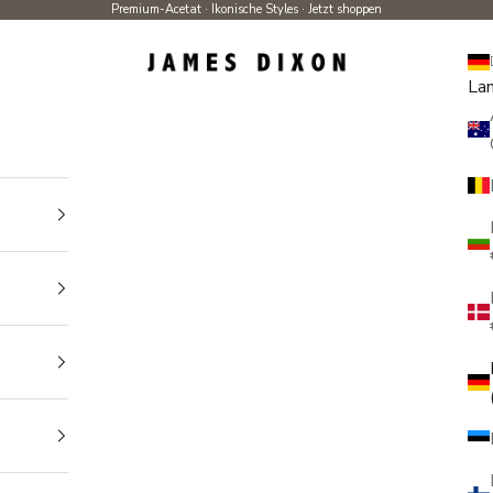
Premium-Acetat · Ikonische Styles ·
Jetzt shoppen
James Dixon
La