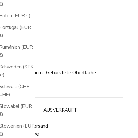
€)
ünzfach:
Nein
Polen (EUR €)
Nein
Portugal (EUR
€)
ollektion:
Solo
Rumänien (EUR
€)
Solo
Schweden (SEK
loxierter Aluminium · Gebürstete Oberfläche
kr)
Schweiz (CHF
icht auf Lager
CHF)
Slowakei (EUR
AUSVERKAUFT
€)
Slowenien (EUR
 Kostenloser Versand
€)
 MWST inklusive