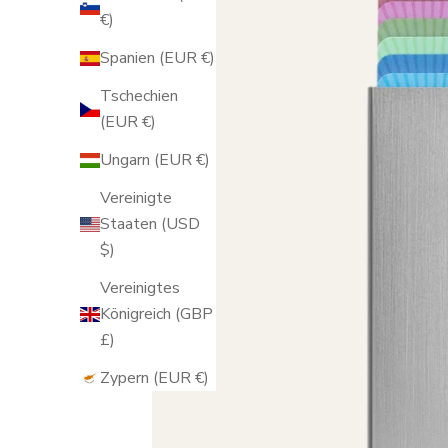
€)
Spanien (EUR €)
Tschechien
(EUR €)
Ungarn (EUR €)
Vereinigte
Staaten (USD
$)
Vereinigtes
Königreich (GBP
£)
Zypern (EUR €)