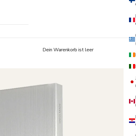
Dein Warenkorb ist leer
S
A
€
i