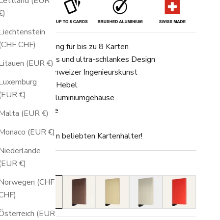
Lettland (EUR
€)
Liechtenstein
(CHF CHF)
RFID-Blockierung für bis zu 8 Karten
Minimalistisches und ultra-schlankes Design
Litauen (EUR €)
Patentierte Schweizer Ingenieurskunst
Luxemburg
Ergonomischer Hebel
(EUR €)
Gebürstetes Aluminiumgehäuse
2 Jahre Garantie
Malta (EUR €)
SWISS MADE
Monaco (EUR €)
estelle jetzt den beliebten Kartenhalter!
Niederlande
(EUR €)
arbe:
Silver
lack
Silver
Tobacco Brown
Gold
Linden Green
Scarlet
Norwegen (CHF
CHF)
Österreich (EUR