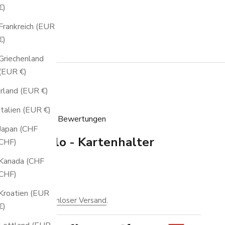
€)
Frankreich (EUR
€)
Griechenland
(EUR €)
Irland (EUR €)
Italien (EUR €)
20 Bewertungen
Japan (CHF
Silver - Solo - Kartenhalter
CHF)
Kanada (CHF
KU: JD0048
CHF)
ngebot
79,00
Kroatien (EUR
nkl. MwSt.
Kostenloser Versand
.
€)