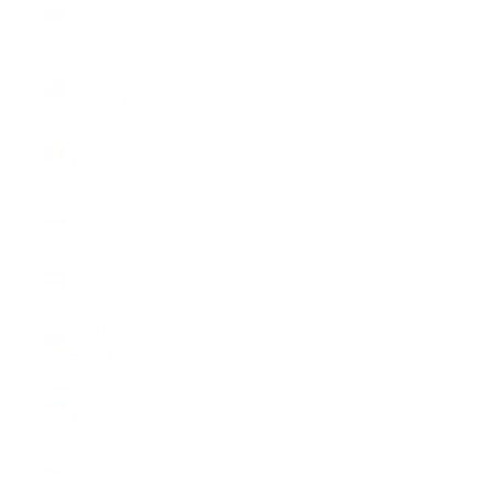
Deutschland
(EUR €)
Land
Australien
(CHF CHF)
Belgien
(EUR €)
Bulgarien
(EUR €)
Dänemark
(EUR €)
Deutschland
(EUR €)
Estland
(EUR €)
Finnland
(EUR €)