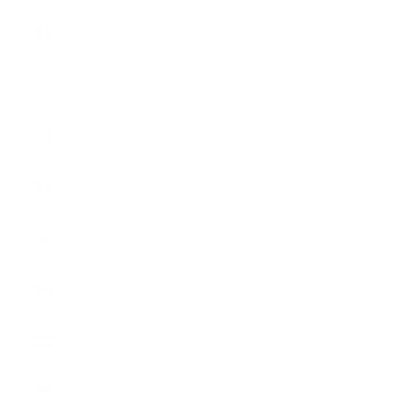
Frankreich
(EUR €)
Griechenland
(EUR €)
Irland (EUR
€)
Italien
(EUR €)
Japan (CHF
CHF)
Kanada
(CHF CHF)
Kroatien
(EUR €)
Lettland