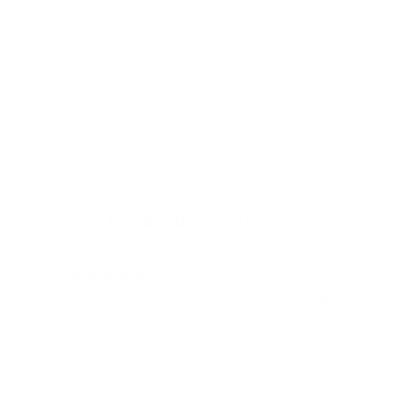
Sorgfältig gegerbt in Spanien
Unser Nappaleder
Für unsere Kollektion One verwenden wir hochwertiges
Nappa-Leder aus Spanien, das für seine überragende Qualität,
Weichheit und Geschmeidigkeit bekannt ist. Die Kollektion One
zeichnet sich durch ihre feine und glatte Oberfläche aus.
Kundenbewertungen
12/05/2024
Rene H.
Bea
Swit
Viel Platz
All
Endlich fand ich bei James Dixon eine
All
Geldbörse, die nicht nur RFID-Schutz für
meine vielen Karten bietet, sondern auch