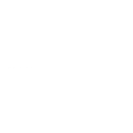
Finde ein Geschäft
Lederarten
Verantwortung
Händler werden
Karriere
Beliebte Seiten
Neuheiten
Portemonnaies
Eyewear
Kartenhalter
Zubehör
Firmengeschenke