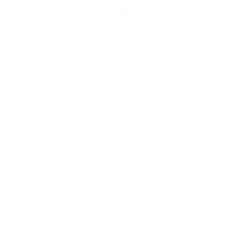
KOSTENLOSER VERSAND
Wir bieten kostenlosen weltweiten Versand und attraktive Preise für
Expresslieferungsoptionen an.
Gehe zu Element 1
Gehe zu Element 2
Gehe zu Element 3
Kürzlich angesehene Produkte