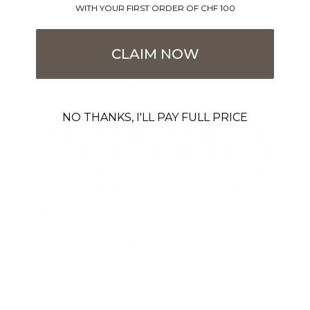
WITH YOUR FIRST ORDER OF CHF 100
Unvergleichlich
CLAIM NOW
Swiss made
Unsere Portemonnaies tragen stolz das Label SWISS MADE, da
sie überwiegend von Lieferanten und Verarbeitern aus sieben
verschiedenen Kantonen in der Schweiz produziert werden.
NO THANKS, I'LL PAY FULL PRICE
In enger Zusammenarbeit mit verschiedenen sozialen
Institutionen in der Schweiz übernehmen wir soziale
Verantwortung, indem wir Menschen mit psychischen
Beeinträchtigungen in die Arbeitswelt integrieren.
Zum Beispiel werden unsere patentierten Kartenhalter mit viel
Liebe und Leidenschaft von einer sozialen Institution im Kanton
Luzern, im Herzen der Schweiz, zusammengebaut.