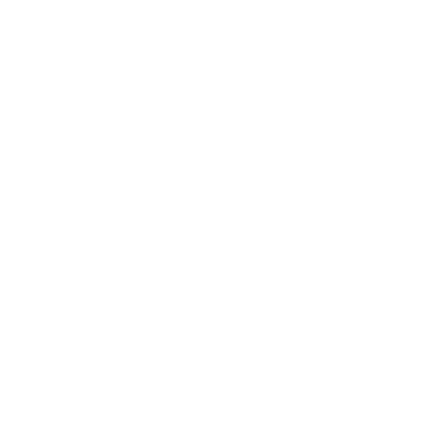
RFID-Blockierung für bis zu 8 Karten
Praktisches integriertes Münzfach
Kein Verschluss - alles schnell zur Hand
Hochwertiges Nappaleder aus Spanien
Patentierte Schweizer Ingenieurskunst
2 Jahre Garantie
SWISS MADE
Alles, was du brauchst, an einem Ort. Bestelle jetzt das
beliebte Portemonnaie!
Farbe:
Black Silver
All Black
Black Gold
Black Silver
Münzfach:
Ja