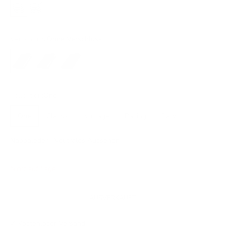
Ja
Nein
Verschluss:
Ohne Verschluss
Ohne Verschluss
Druckknopf
Lasche
Kollektion:
One
One
Classic
Vintage
Racing
Raw
Nappaleder · Neutrales Aussehen
Nicht auf Lager
AUSVERKAUFT
✓ Kostenloser Versand