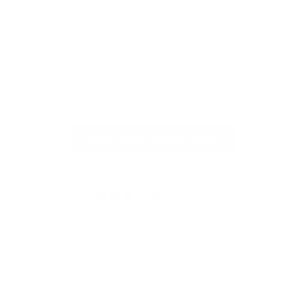
stilvoll und praktisch ist! Vielen Dank, auch
für die blitzschnelle Lieferung!
Vollständige Bewertung
Vol
Mehr Bewertungen lesen
4.91 von 5
Basierend auf 336 Bewertungen