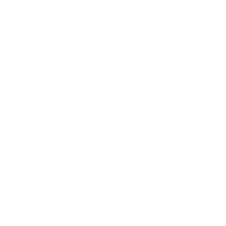
Sale
Rechtliches
Versandbedingungen
Widerrufsbelehrung & Widerrufsformular
Datenschutzerklärung für Kunden aus EU-Mitgliedstaaten
Datenschutzerklärung für Kunden aus Nicht-EU-Staaten
Cooke Einstellungen
Allgemeine Geschäftsbedingungen
Impressum
Kontaktinformationen
Geistiges Eigentum
Kundendienst