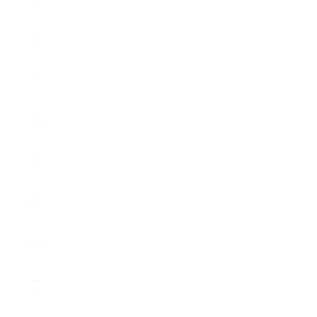
(EUR €)
Litauen
(EUR €)
Luxemburg
(EUR €)
Malta (EUR
€)
Monaco
(EUR €)
Niederlande
(EUR €)
Norwegen
(CHF CHF)
Österreich
(EUR €)