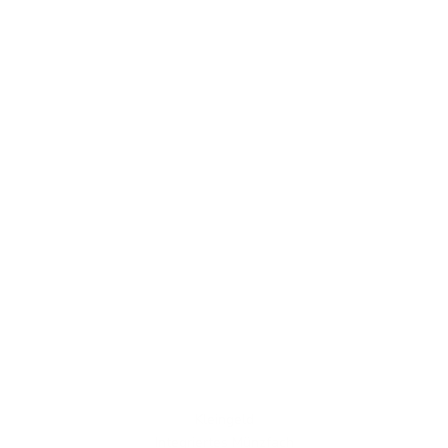
Kleingeld
Integriertes Münzfach