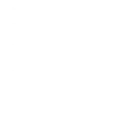
Tschechien
(EUR €)
Ungarn
(EUR €)
Vereinigte
Staaten
(USD $)
Vereinigtes
Königreich
(GBP £)
Zypern
(EUR €)
Deutsch
Sprache
English
Deutsch