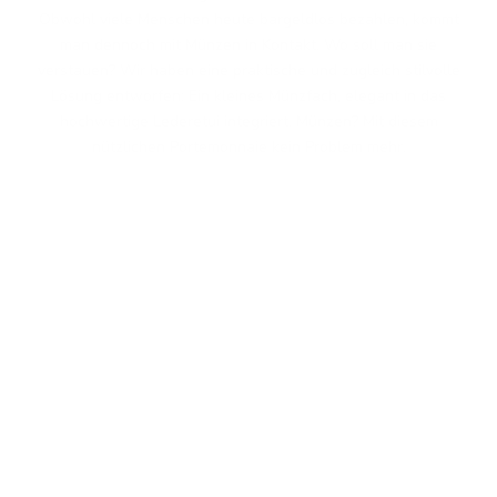
Obwohl viele Menschen heute bargeldlos bezahlen, kommt
man dennoch mit Münzen in Kontakt. Wo soll man sie
verstauen? Wir haben eine praktische und zugleich stilvolle
Lösung entworfen: Ein kleines Münzfach, elegant in das
hochwertige Lederetui integriert. Münzen? Mit diesem
nützlichen Portemonnaie kein Problem mehr.