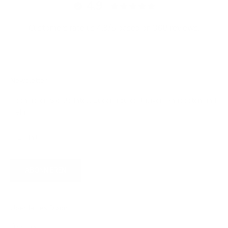
4.9
Customers rate us 4.9/5 based on 368 reviews.
Newsletter
Abonnieren Sie Updates, Zugang zu exklusiven Angeboten und
mehr.
ABONNIEREN
Über James Dixon
Über uns