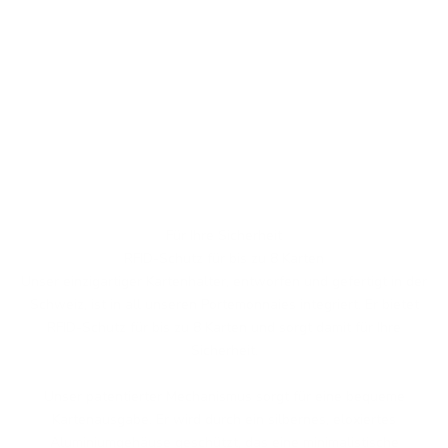
Für Ihre Sicherheit
RFID-Schutz für bis zu 8 Karten
Unser einzigartiger Kartenhalter, entworfen und gefertigt in der
Schweiz, ist in all unseren Portemonnaies integriert. Er bietet
RFID-Schutz für bis zu 8 Karten und sorgt damit für Ihre
Sicherheit.
Unser patentierter Mechanismus sorgt für eine bequeme
Kartenausgabe. Er wird durch ein silbernes, eloxiertes
Aluminiumgehäuse geschützt, das eine minimalistische