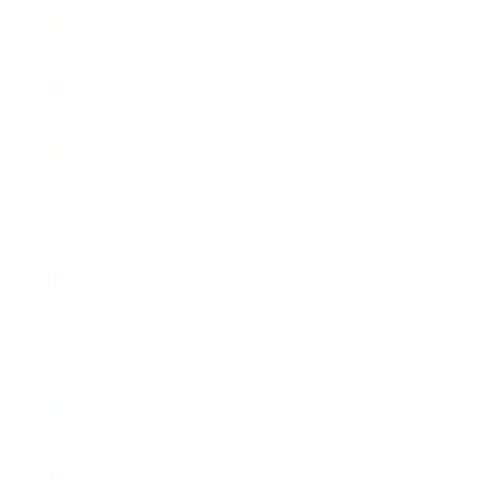
Deutschland
(EUR €)
Land
Australien
(CHF CHF)
Belgien
(EUR €)
Bulgarien
(EUR €)
Dänemark
(EUR €)
Deutschland
(EUR €)
Estland
(EUR €)
Finnland
(EUR €)