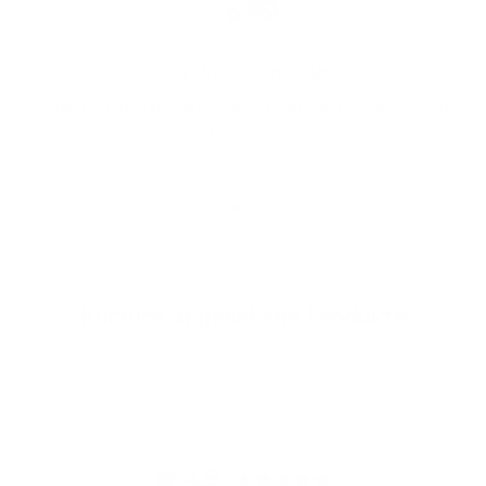
KOSTENLOSER VERSAND
Wir bieten kostenlosen weltweiten Versand und attraktive Preise für
Expresslieferungsoptionen an.
Gehe zu Element 1
Gehe zu Element 2
Gehe zu Element 3
Kürzlich angesehene Produkte
4.9