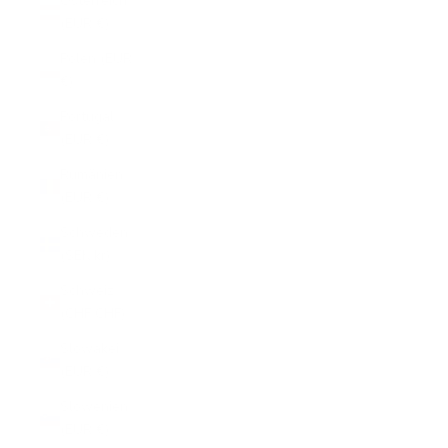
Österreich
(EUR €)
Polen (EUR
€)
Portugal
(EUR €)
Rumänien
(EUR €)
Schweden
(SEK kr)
Schweiz
(CHF CHF)
Slowakei
(EUR €)
Slowenien
(EUR €)