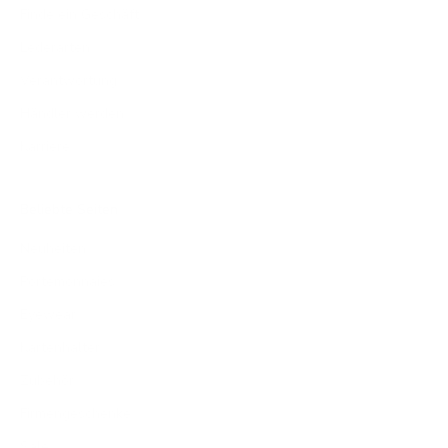
Finde ein Geschäft
Lederarten
Verantwortung
Händler werden
Karriere
Beliebte Seiten
Neuheiten
Portemonnaies
Eyewear
Kartenhalter
Zubehör
Firmengeschenke
Sale