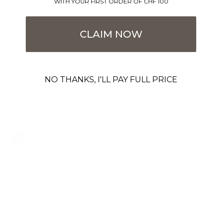
RFID-Blockierung
WITH YOUR FIRST ORDER OF CHF 100
Praktische integriertes Münzfach
Integriertes Fach für Geldscheine und Belege
CLAIM NOW
Minimalistisches und ultra-schlankes Design
Hochwertiges pflanzlich gegerbtes Leder aus Italien
Handgefertigt in Spanien
2 Jahre Garantie
NO THANKS, I'LL PAY FULL PRICE
Alles, was du brauchst, an einem Ort. Bestelle jetzt den
beliebten Kartenhalter!
Farbe:
Cacao Brown
Black
Cacao Brown
Havana Brown
Münzfach:
Ja
Ja
Nein
Kollektion:
Grace