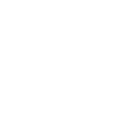
Rechtliches
Versandbedingungen
Widerrufsbelehrung & Widerrufsformular
Datenschutzerklärung für Kunden aus EU-Mitgliedstaaten
Datenschutzerklärung für Kunden aus Nicht-EU-Staaten
Cooke Einstellungen
Allgemeine Geschäftsbedingungen
Impressum
Kontaktinformationen
Geistiges Eigentum
Kundendienst