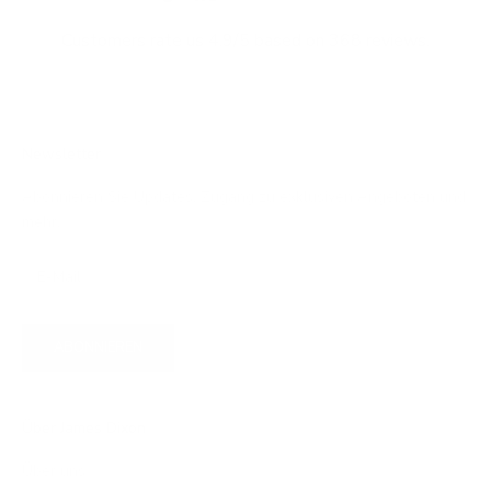
Customers rate us 4.9/5 based on 368 reviews.
Newsletter
Abonnieren Sie Updates, Zugang zu exklusiven Angeboten und
mehr.
ABONNIEREN
Über James Dixon
Über uns