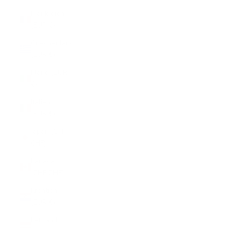
Frankreich
(EUR €)
Griechenland
(EUR €)
Irland (EUR
€)
Italien
(EUR €)
Japan (CHF
CHF)
Kanada
(CHF CHF)
Kroatien
(EUR €)
Lettland