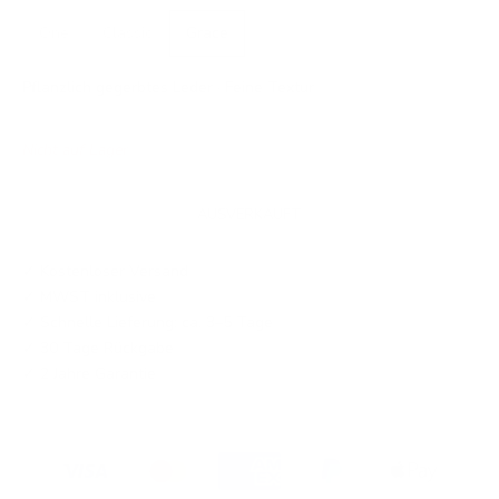
One
Classic
Grace
Pflanzlich gegerbtes Leder · Feine Textur
Nicht auf Lager
AUSVERKAUFT
✓ Kostenloser Versand
✓ MWST inklusive
✓ Schnelle Lieferung: ca. 3–5 Tage
✓ 30 Tage Rückgabe
✓ 2 Jahre Garantie